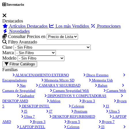
Inventario
Destacados
Artículos Destacados
Los más Vendidos
Promociones
Novedades
Consultar Precios en
Filtro Avanzado
Clase
Marca
Modelo
Filtrar Catálogo
Familias
ALMACENAMIENTO EXTERNO
Disco Externo
Encapsuladores
Memoria Micro SD
Memoria Usb
Nas
CAMARA Y SEGURIDAD
Balun
Camara de Seguridad
Camara Seguridad Wifi
Camara Web
Grabador
DISPOSITIVOS Y COMPUTADORAS
DESKTOP AMD
Athlon
Ryzen 3
Ryzen
5
DESKTOP INTEL
Celeron
I3
I5
I7
Pentium
Ultra 5
Ultra 7
DESKTOP REFURBISHED
LAPTOP
AMD
Ryzen 3
Ryzen 5
Ryzen 7
LAPTOP INTEL
Celeron
I3