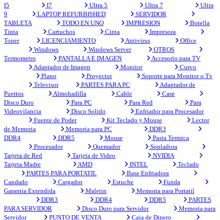
I5
I7
Ultra 5
Ultra 7
Ultra
9
LAPTOP REFURBISHED
SERVIDOR
TABLETA
TODO EN UNO
IMPRESION
Botella
Tinta
Cartuchos
Cinta
Impresora
Toner
LICENCIAMIENTO
Antivirus
Office
Windows
Windows Server
OTROS
Termometro
PANTALLA E IMAGEN
Accesorio para TV
Adaptador de Imagen
Monitor
Curvo
Plano
Proyector
Soporte para Monitor o Tv
Televisor
PARTES PARA PC
Adaptador de
Puertos
Almohadilla
Cable
Case
Disco Duro
Para PC
Para Red
Para
Videovilancia
Disco Solido
Enfriador para Procesador
Fuente de Poder
Kit Teclado y Mouse
Lector
de Memoria
Memoria para PC
DDR3
DDR4
DDR5
Mouse
Pasta Termica
Procesador
Quemador
Sopladora
Tarjeta de Red
Tarjeta de Video
NVIDIA
Tarjeta Madre
AMD
INTEL
Teclado
PARTES PARA PORTATIL
Base Enfriadora
Candado
Cargador
Estuche
Funda
Garantia Extendida
Maletin
Memoria para Portatil
DDR3
DDR4
DDR5
PARTES
PARA SERVIDOR
Disco Duro para Servidor
Memoria para
Servidor
PUNTO DE VENTA
Caja de Dinero