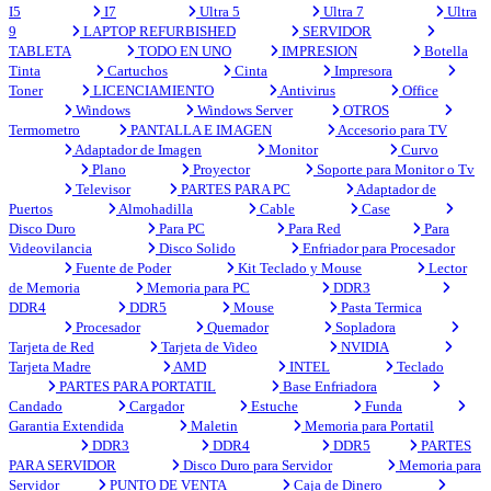
I5
I7
Ultra 5
Ultra 7
Ultra
9
LAPTOP REFURBISHED
SERVIDOR
TABLETA
TODO EN UNO
IMPRESION
Botella
Tinta
Cartuchos
Cinta
Impresora
Toner
LICENCIAMIENTO
Antivirus
Office
Windows
Windows Server
OTROS
Termometro
PANTALLA E IMAGEN
Accesorio para TV
Adaptador de Imagen
Monitor
Curvo
Plano
Proyector
Soporte para Monitor o Tv
Televisor
PARTES PARA PC
Adaptador de
Puertos
Almohadilla
Cable
Case
Disco Duro
Para PC
Para Red
Para
Videovilancia
Disco Solido
Enfriador para Procesador
Fuente de Poder
Kit Teclado y Mouse
Lector
de Memoria
Memoria para PC
DDR3
DDR4
DDR5
Mouse
Pasta Termica
Procesador
Quemador
Sopladora
Tarjeta de Red
Tarjeta de Video
NVIDIA
Tarjeta Madre
AMD
INTEL
Teclado
PARTES PARA PORTATIL
Base Enfriadora
Candado
Cargador
Estuche
Funda
Garantia Extendida
Maletin
Memoria para Portatil
DDR3
DDR4
DDR5
PARTES
PARA SERVIDOR
Disco Duro para Servidor
Memoria para
Servidor
PUNTO DE VENTA
Caja de Dinero