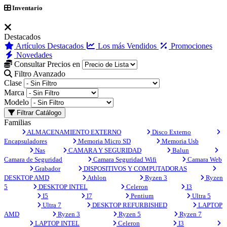
Inventario
Destacados
Artículos Destacados
Los más Vendidos
Promociones
Novedades
Consultar Precios en
Filtro Avanzado
Clase
Marca
Modelo
Filtrar Catálogo
Familias
ALMACENAMIENTO EXTERNO
Disco Externo
Encapsuladores
Memoria Micro SD
Memoria Usb
Nas
CAMARA Y SEGURIDAD
Balun
Camara de Seguridad
Camara Seguridad Wifi
Camara Web
Grabador
DISPOSITIVOS Y COMPUTADORAS
DESKTOP AMD
Athlon
Ryzen 3
Ryzen
5
DESKTOP INTEL
Celeron
I3
I5
I7
Pentium
Ultra 5
Ultra 7
DESKTOP REFURBISHED
LAPTOP
AMD
Ryzen 3
Ryzen 5
Ryzen 7
LAPTOP INTEL
Celeron
I3