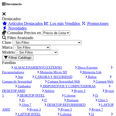
Inventario
Destacados
Artículos Destacados
Los más Vendidos
Promociones
Novedades
Consultar Precios en
Filtro Avanzado
Clase
Marca
Modelo
Filtrar Catálogo
Familias
ALMACENAMIENTO EXTERNO
Disco Externo
Encapsuladores
Memoria Micro SD
Memoria Usb
Nas
CAMARA Y SEGURIDAD
Balun
Camara de Seguridad
Camara Seguridad Wifi
Camara Web
Grabador
DISPOSITIVOS Y COMPUTADORAS
DESKTOP AMD
Athlon
Ryzen 3
Ryzen
5
DESKTOP INTEL
Celeron
I3
I5
I7
Pentium
Ultra 5
Ultra 7
DESKTOP REFURBISHED
LAPTOP
AMD
Ryzen 3
Ryzen 5
Ryzen 7
LAPTOP INTEL
Celeron
I3