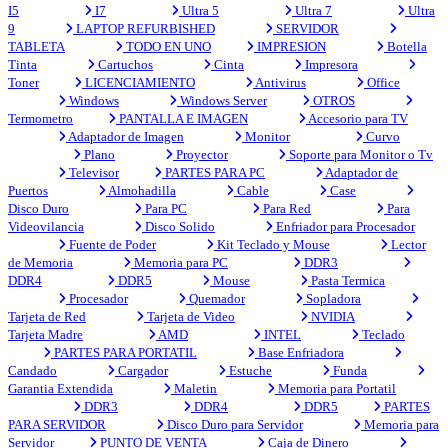
I5
I7
Ultra 5
Ultra 7
Ultra
9
LAPTOP REFURBISHED
SERVIDOR
TABLETA
TODO EN UNO
IMPRESION
Botella
Tinta
Cartuchos
Cinta
Impresora
Toner
LICENCIAMIENTO
Antivirus
Office
Windows
Windows Server
OTROS
Termometro
PANTALLA E IMAGEN
Accesorio para TV
Adaptador de Imagen
Monitor
Curvo
Plano
Proyector
Soporte para Monitor o Tv
Televisor
PARTES PARA PC
Adaptador de
Puertos
Almohadilla
Cable
Case
Disco Duro
Para PC
Para Red
Para
Videovilancia
Disco Solido
Enfriador para Procesador
Fuente de Poder
Kit Teclado y Mouse
Lector
de Memoria
Memoria para PC
DDR3
DDR4
DDR5
Mouse
Pasta Termica
Procesador
Quemador
Sopladora
Tarjeta de Red
Tarjeta de Video
NVIDIA
Tarjeta Madre
AMD
INTEL
Teclado
PARTES PARA PORTATIL
Base Enfriadora
Candado
Cargador
Estuche
Funda
Garantia Extendida
Maletin
Memoria para Portatil
DDR3
DDR4
DDR5
PARTES
PARA SERVIDOR
Disco Duro para Servidor
Memoria para
Servidor
PUNTO DE VENTA
Caja de Dinero