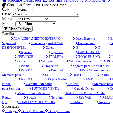
Artículos Destacados
Los más Vendidos
Promociones
Consultar Precios en
Filtro Avanzado
Clase
Marca
Modelo
Filtrar Catálogo
Familias
ALMACENAMIENTO EXTERNO
Disco Externo
En
Seguridad
Camara Seguridad Wifi
Camara Web
G
DESKTOP INTEL
Celeron
I3
I5
Ryzen 5
Ryzen 7
LAPTOP INTEL
SERVIDOR
TABLETA
TODO EN UNO
I
Office
Windows
Windows Server
OTRO
Plano
Proyector
Soporte para Monitor o Tv
Para PC
Para Red
Para Videovilancia
Memoria para PC
DDR3
DDR4
DDR5
NVIDIA
Tarjeta Madre
AMD
Funda
Garantia Extendida
Maletin
Memoria para 
para Servidor
PUNTO DE VENTA
Caja de Dinero
Co
Monitor Punto de Venta
Todo en Uno Punto de Venta
Router
Switch
Telefono
Usb Wifi
REPAL
Ups
SONIDO Y MULTIMEDIA
Audifono
Joystick
Sucursales
Bodega 2
Bodega Principal
Bodega Terrum