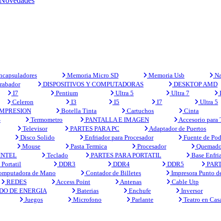
Novedades
capsuladores
Memoria Micro SD
Memoria Usb
Na
rabador
DISPOSITIVOS Y COMPUTADORAS
DESKTOP AMD
I7
Pentium
Ultra 5
Ultra 7
Celeron
I3
I5
I7
Ultra 5
MPRESION
Botella Tinta
Cartuchos
Cinta
S
Termometro
PANTALLA E IMAGEN
Accesorio para
Televisor
PARTES PARA PC
Adaptador de Puertos
Disco Solido
Enfriador para Procesador
Fuente de Pod
Mouse
Pasta Termica
Procesador
Quemado
INTEL
Teclado
PARTES PARA PORTATIL
Base Enfri
Portatil
DDR3
DDR4
DDR5
PART
mputadora de Mano
Contador de Billetes
Impresora Punto d
REDES
Access Point
Antenas
Cable Utp
DO DE ENERGIA
Baterias
Enchufe
Inversor
Juegos
Microfono
Parlante
Teatro en Cas