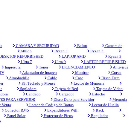
s
CAMARA Y SEGURIDAD
Balun
Camara de
Athlon
Ryzen 3
Ryzen 5
DESKTOP REFURBISHED
LAPTOP AMD
Ryzen 3
Ultra 7
Ultra 9
LAPTOP REFURBISHED
Impresora
Toner
LICENCIAMIENTO
Antivirus
 TV
Adaptador de Imagen
Monitor
Curvo
Almohadilla
Cable
Case
Disco Duro
er
Kit Teclado y Mouse
Lector de Memoria
r
Sopladora
Tarjeta de Red
Tarjeta de Video
adora
Candado
Cargador
Estuche
ES PARA SERVIDOR
Disco Duro para Servidor
Memoria
e Venta
Lector de Codigo de Barras
Lector de Huella
Conector RJ45
Expandidores Wifi
Rack
Panel Solar
Protector de Picos
Regulador
a