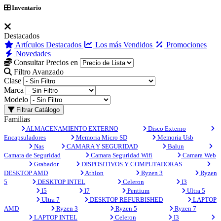
Inventario
Destacados
Artículos Destacados
Los más Vendidos
Promociones
Novedades
Consultar Precios en
Filtro Avanzado
Clase
Marca
Modelo
Filtrar Catálogo
Familias
ALMACENAMIENTO EXTERNO
Disco Externo
Encapsuladores
Memoria Micro SD
Memoria Usb
Nas
CAMARA Y SEGURIDAD
Balun
Camara de Seguridad
Camara Seguridad Wifi
Camara Web
Grabador
DISPOSITIVOS Y COMPUTADORAS
DESKTOP AMD
Athlon
Ryzen 3
Ryzen
5
DESKTOP INTEL
Celeron
I3
I5
I7
Pentium
Ultra 5
Ultra 7
DESKTOP REFURBISHED
LAPTOP
AMD
Ryzen 3
Ryzen 5
Ryzen 7
LAPTOP INTEL
Celeron
I3