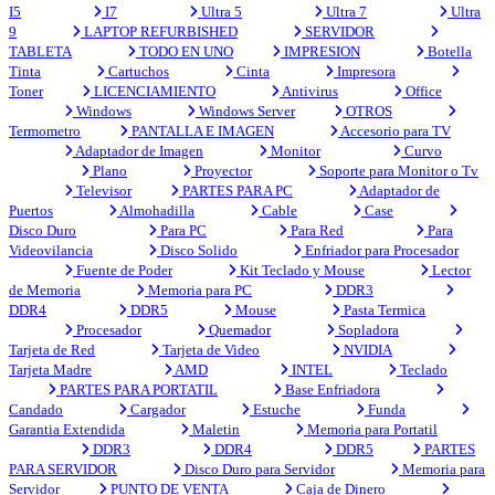
I5
I7
Ultra 5
Ultra 7
Ultra
9
LAPTOP REFURBISHED
SERVIDOR
TABLETA
TODO EN UNO
IMPRESION
Botella
Tinta
Cartuchos
Cinta
Impresora
Toner
LICENCIAMIENTO
Antivirus
Office
Windows
Windows Server
OTROS
Termometro
PANTALLA E IMAGEN
Accesorio para TV
Adaptador de Imagen
Monitor
Curvo
Plano
Proyector
Soporte para Monitor o Tv
Televisor
PARTES PARA PC
Adaptador de
Puertos
Almohadilla
Cable
Case
Disco Duro
Para PC
Para Red
Para
Videovilancia
Disco Solido
Enfriador para Procesador
Fuente de Poder
Kit Teclado y Mouse
Lector
de Memoria
Memoria para PC
DDR3
DDR4
DDR5
Mouse
Pasta Termica
Procesador
Quemador
Sopladora
Tarjeta de Red
Tarjeta de Video
NVIDIA
Tarjeta Madre
AMD
INTEL
Teclado
PARTES PARA PORTATIL
Base Enfriadora
Candado
Cargador
Estuche
Funda
Garantia Extendida
Maletin
Memoria para Portatil
DDR3
DDR4
DDR5
PARTES
PARA SERVIDOR
Disco Duro para Servidor
Memoria para
Servidor
PUNTO DE VENTA
Caja de Dinero