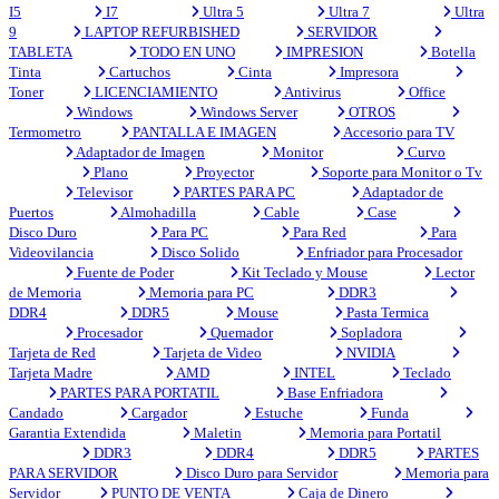
I5
I7
Ultra 5
Ultra 7
Ultra
9
LAPTOP REFURBISHED
SERVIDOR
TABLETA
TODO EN UNO
IMPRESION
Botella
Tinta
Cartuchos
Cinta
Impresora
Toner
LICENCIAMIENTO
Antivirus
Office
Windows
Windows Server
OTROS
Termometro
PANTALLA E IMAGEN
Accesorio para TV
Adaptador de Imagen
Monitor
Curvo
Plano
Proyector
Soporte para Monitor o Tv
Televisor
PARTES PARA PC
Adaptador de
Puertos
Almohadilla
Cable
Case
Disco Duro
Para PC
Para Red
Para
Videovilancia
Disco Solido
Enfriador para Procesador
Fuente de Poder
Kit Teclado y Mouse
Lector
de Memoria
Memoria para PC
DDR3
DDR4
DDR5
Mouse
Pasta Termica
Procesador
Quemador
Sopladora
Tarjeta de Red
Tarjeta de Video
NVIDIA
Tarjeta Madre
AMD
INTEL
Teclado
PARTES PARA PORTATIL
Base Enfriadora
Candado
Cargador
Estuche
Funda
Garantia Extendida
Maletin
Memoria para Portatil
DDR3
DDR4
DDR5
PARTES
PARA SERVIDOR
Disco Duro para Servidor
Memoria para
Servidor
PUNTO DE VENTA
Caja de Dinero