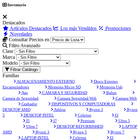
Inventario
Destacados
Artículos Destacados
Los más Vendidos
Promociones
Novedades
Consultar Precios en
Filtro Avanzado
Clase
Marca
Modelo
Filtrar Catálogo
Familias
ALMACENAMIENTO EXTERNO
Disco Externo
Encapsuladores
Memoria Micro SD
Memoria Usb
Nas
CAMARA Y SEGURIDAD
Balun
Camara de Seguridad
Camara Seguridad Wifi
Camara Web
Grabador
DISPOSITIVOS Y COMPUTADORAS
DESKTOP AMD
Athlon
Ryzen 3
Ryzen
5
DESKTOP INTEL
Celeron
I3
I5
I7
Pentium
Ultra 5
Ultra 7
DESKTOP REFURBISHED
LAPTOP
AMD
Ryzen 3
Ryzen 5
Ryzen 7
LAPTOP INTEL
Celeron
I3