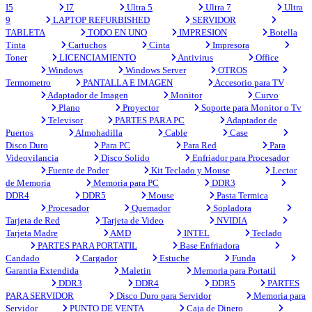
I5
I7
Ultra 5
Ultra 7
Ultra
9
LAPTOP REFURBISHED
SERVIDOR
TABLETA
TODO EN UNO
IMPRESION
Botella
Tinta
Cartuchos
Cinta
Impresora
Toner
LICENCIAMIENTO
Antivirus
Office
Windows
Windows Server
OTROS
Termometro
PANTALLA E IMAGEN
Accesorio para TV
Adaptador de Imagen
Monitor
Curvo
Plano
Proyector
Soporte para Monitor o Tv
Televisor
PARTES PARA PC
Adaptador de
Puertos
Almohadilla
Cable
Case
Disco Duro
Para PC
Para Red
Para
Videovilancia
Disco Solido
Enfriador para Procesador
Fuente de Poder
Kit Teclado y Mouse
Lector
de Memoria
Memoria para PC
DDR3
DDR4
DDR5
Mouse
Pasta Termica
Procesador
Quemador
Sopladora
Tarjeta de Red
Tarjeta de Video
NVIDIA
Tarjeta Madre
AMD
INTEL
Teclado
PARTES PARA PORTATIL
Base Enfriadora
Candado
Cargador
Estuche
Funda
Garantia Extendida
Maletin
Memoria para Portatil
DDR3
DDR4
DDR5
PARTES
PARA SERVIDOR
Disco Duro para Servidor
Memoria para
Servidor
PUNTO DE VENTA
Caja de Dinero