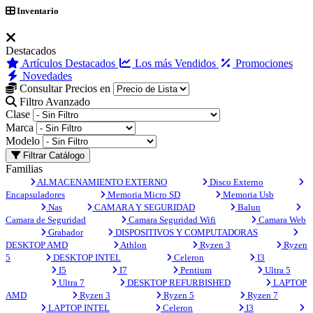
Inventario
Destacados
Artículos Destacados
Los más Vendidos
Promociones
Novedades
Consultar Precios en
Filtro Avanzado
Clase
Marca
Modelo
Filtrar Catálogo
Familias
ALMACENAMIENTO EXTERNO
Disco Externo
Encapsuladores
Memoria Micro SD
Memoria Usb
Nas
CAMARA Y SEGURIDAD
Balun
Camara de Seguridad
Camara Seguridad Wifi
Camara Web
Grabador
DISPOSITIVOS Y COMPUTADORAS
DESKTOP AMD
Athlon
Ryzen 3
Ryzen
5
DESKTOP INTEL
Celeron
I3
I5
I7
Pentium
Ultra 5
Ultra 7
DESKTOP REFURBISHED
LAPTOP
AMD
Ryzen 3
Ryzen 5
Ryzen 7
LAPTOP INTEL
Celeron
I3