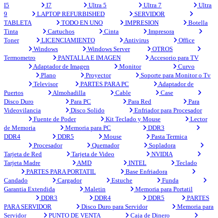
I5
I7
Ultra 5
Ultra 7
Ultra
9
LAPTOP REFURBISHED
SERVIDOR
TABLETA
TODO EN UNO
IMPRESION
Botella
Tinta
Cartuchos
Cinta
Impresora
Toner
LICENCIAMIENTO
Antivirus
Office
Windows
Windows Server
OTROS
Termometro
PANTALLA E IMAGEN
Accesorio para TV
Adaptador de Imagen
Monitor
Curvo
Plano
Proyector
Soporte para Monitor o Tv
Televisor
PARTES PARA PC
Adaptador de
Puertos
Almohadilla
Cable
Case
Disco Duro
Para PC
Para Red
Para
Videovilancia
Disco Solido
Enfriador para Procesador
Fuente de Poder
Kit Teclado y Mouse
Lector
de Memoria
Memoria para PC
DDR3
DDR4
DDR5
Mouse
Pasta Termica
Procesador
Quemador
Sopladora
Tarjeta de Red
Tarjeta de Video
NVIDIA
Tarjeta Madre
AMD
INTEL
Teclado
PARTES PARA PORTATIL
Base Enfriadora
Candado
Cargador
Estuche
Funda
Garantia Extendida
Maletin
Memoria para Portatil
DDR3
DDR4
DDR5
PARTES
PARA SERVIDOR
Disco Duro para Servidor
Memoria para
Servidor
PUNTO DE VENTA
Caja de Dinero