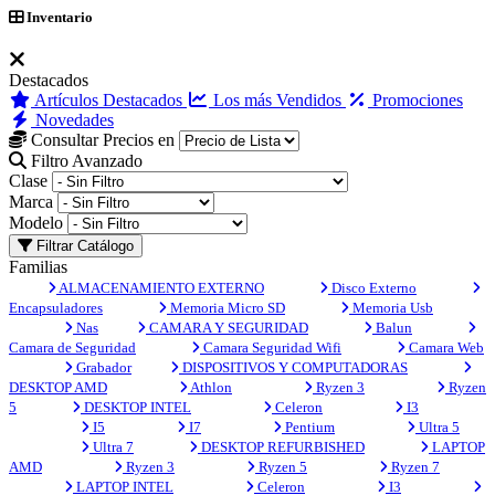
Inventario
Destacados
Artículos Destacados
Los más Vendidos
Promociones
Novedades
Consultar Precios en
Filtro Avanzado
Clase
Marca
Modelo
Filtrar Catálogo
Familias
ALMACENAMIENTO EXTERNO
Disco Externo
Encapsuladores
Memoria Micro SD
Memoria Usb
Nas
CAMARA Y SEGURIDAD
Balun
Camara de Seguridad
Camara Seguridad Wifi
Camara Web
Grabador
DISPOSITIVOS Y COMPUTADORAS
DESKTOP AMD
Athlon
Ryzen 3
Ryzen
5
DESKTOP INTEL
Celeron
I3
I5
I7
Pentium
Ultra 5
Ultra 7
DESKTOP REFURBISHED
LAPTOP
AMD
Ryzen 3
Ryzen 5
Ryzen 7
LAPTOP INTEL
Celeron
I3