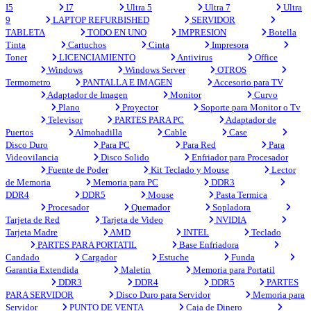
I5
I7
Ultra 5
Ultra 7
Ultra
9
LAPTOP REFURBISHED
SERVIDOR
TABLETA
TODO EN UNO
IMPRESION
Botella
Tinta
Cartuchos
Cinta
Impresora
Toner
LICENCIAMIENTO
Antivirus
Office
Windows
Windows Server
OTROS
Termometro
PANTALLA E IMAGEN
Accesorio para TV
Adaptador de Imagen
Monitor
Curvo
Plano
Proyector
Soporte para Monitor o Tv
Televisor
PARTES PARA PC
Adaptador de
Puertos
Almohadilla
Cable
Case
Disco Duro
Para PC
Para Red
Para
Videovilancia
Disco Solido
Enfriador para Procesador
Fuente de Poder
Kit Teclado y Mouse
Lector
de Memoria
Memoria para PC
DDR3
DDR4
DDR5
Mouse
Pasta Termica
Procesador
Quemador
Sopladora
Tarjeta de Red
Tarjeta de Video
NVIDIA
Tarjeta Madre
AMD
INTEL
Teclado
PARTES PARA PORTATIL
Base Enfriadora
Candado
Cargador
Estuche
Funda
Garantia Extendida
Maletin
Memoria para Portatil
DDR3
DDR4
DDR5
PARTES
PARA SERVIDOR
Disco Duro para Servidor
Memoria para
Servidor
PUNTO DE VENTA
Caja de Dinero