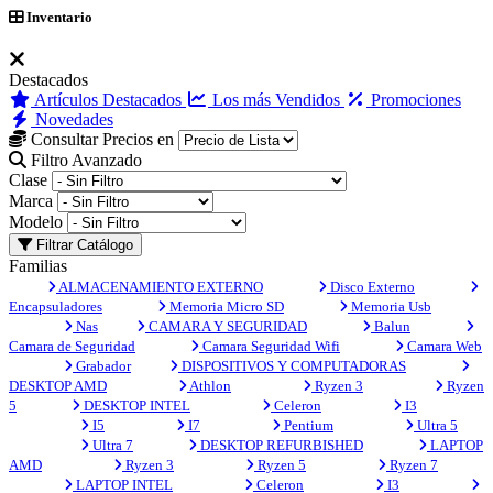
Inventario
Destacados
Artículos Destacados
Los más Vendidos
Promociones
Novedades
Consultar Precios en
Filtro Avanzado
Clase
Marca
Modelo
Filtrar Catálogo
Familias
ALMACENAMIENTO EXTERNO
Disco Externo
Encapsuladores
Memoria Micro SD
Memoria Usb
Nas
CAMARA Y SEGURIDAD
Balun
Camara de Seguridad
Camara Seguridad Wifi
Camara Web
Grabador
DISPOSITIVOS Y COMPUTADORAS
DESKTOP AMD
Athlon
Ryzen 3
Ryzen
5
DESKTOP INTEL
Celeron
I3
I5
I7
Pentium
Ultra 5
Ultra 7
DESKTOP REFURBISHED
LAPTOP
AMD
Ryzen 3
Ryzen 5
Ryzen 7
LAPTOP INTEL
Celeron
I3