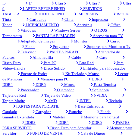
I5
I7
Ultra 5
Ultra 7
Ultra
9
LAPTOP REFURBISHED
SERVIDOR
TABLETA
TODO EN UNO
IMPRESION
Botella
Tinta
Cartuchos
Cinta
Impresora
Toner
LICENCIAMIENTO
Antivirus
Office
Windows
Windows Server
OTROS
Termometro
PANTALLA E IMAGEN
Accesorio para TV
Adaptador de Imagen
Monitor
Curvo
Plano
Proyector
Soporte para Monitor o Tv
Televisor
PARTES PARA PC
Adaptador de
Puertos
Almohadilla
Cable
Case
Disco Duro
Para PC
Para Red
Para
Videovilancia
Disco Solido
Enfriador para Procesador
Fuente de Poder
Kit Teclado y Mouse
Lector
de Memoria
Memoria para PC
DDR3
DDR4
DDR5
Mouse
Pasta Termica
Procesador
Quemador
Sopladora
Tarjeta de Red
Tarjeta de Video
NVIDIA
Tarjeta Madre
AMD
INTEL
Teclado
PARTES PARA PORTATIL
Base Enfriadora
Candado
Cargador
Estuche
Funda
Garantia Extendida
Maletin
Memoria para Portatil
DDR3
DDR4
DDR5
PARTES
PARA SERVIDOR
Disco Duro para Servidor
Memoria para
Servidor
PUNTO DE VENTA
Caja de Dinero