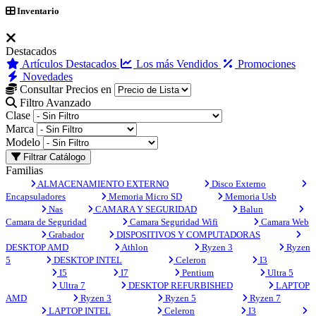
Inventario
Destacados
Artículos Destacados
Los más Vendidos
Promociones
Novedades
Consultar Precios en
Filtro Avanzado
Clase
Marca
Modelo
Filtrar Catálogo
Familias
ALMACENAMIENTO EXTERNO
Disco Externo
Encapsuladores
Memoria Micro SD
Memoria Usb
Nas
CAMARA Y SEGURIDAD
Balun
Camara de Seguridad
Camara Seguridad Wifi
Camara Web
Grabador
DISPOSITIVOS Y COMPUTADORAS
DESKTOP AMD
Athlon
Ryzen 3
Ryzen
5
DESKTOP INTEL
Celeron
I3
I5
I7
Pentium
Ultra 5
Ultra 7
DESKTOP REFURBISHED
LAPTOP
AMD
Ryzen 3
Ryzen 5
Ryzen 7
LAPTOP INTEL
Celeron
I3