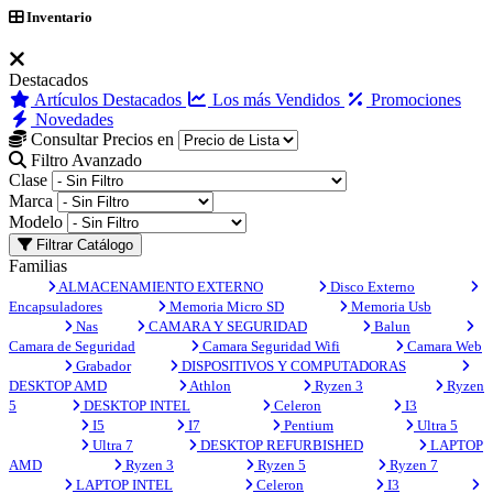
Inventario
Destacados
Artículos Destacados
Los más Vendidos
Promociones
Novedades
Consultar Precios en
Filtro Avanzado
Clase
Marca
Modelo
Filtrar Catálogo
Familias
ALMACENAMIENTO EXTERNO
Disco Externo
Encapsuladores
Memoria Micro SD
Memoria Usb
Nas
CAMARA Y SEGURIDAD
Balun
Camara de Seguridad
Camara Seguridad Wifi
Camara Web
Grabador
DISPOSITIVOS Y COMPUTADORAS
DESKTOP AMD
Athlon
Ryzen 3
Ryzen
5
DESKTOP INTEL
Celeron
I3
I5
I7
Pentium
Ultra 5
Ultra 7
DESKTOP REFURBISHED
LAPTOP
AMD
Ryzen 3
Ryzen 5
Ryzen 7
LAPTOP INTEL
Celeron
I3