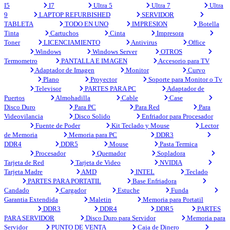
I5
I7
Ultra 5
Ultra 7
Ultra
9
LAPTOP REFURBISHED
SERVIDOR
TABLETA
TODO EN UNO
IMPRESION
Botella
Tinta
Cartuchos
Cinta
Impresora
Toner
LICENCIAMIENTO
Antivirus
Office
Windows
Windows Server
OTROS
Termometro
PANTALLA E IMAGEN
Accesorio para TV
Adaptador de Imagen
Monitor
Curvo
Plano
Proyector
Soporte para Monitor o Tv
Televisor
PARTES PARA PC
Adaptador de
Puertos
Almohadilla
Cable
Case
Disco Duro
Para PC
Para Red
Para
Videovilancia
Disco Solido
Enfriador para Procesador
Fuente de Poder
Kit Teclado y Mouse
Lector
de Memoria
Memoria para PC
DDR3
DDR4
DDR5
Mouse
Pasta Termica
Procesador
Quemador
Sopladora
Tarjeta de Red
Tarjeta de Video
NVIDIA
Tarjeta Madre
AMD
INTEL
Teclado
PARTES PARA PORTATIL
Base Enfriadora
Candado
Cargador
Estuche
Funda
Garantia Extendida
Maletin
Memoria para Portatil
DDR3
DDR4
DDR5
PARTES
PARA SERVIDOR
Disco Duro para Servidor
Memoria para
Servidor
PUNTO DE VENTA
Caja de Dinero