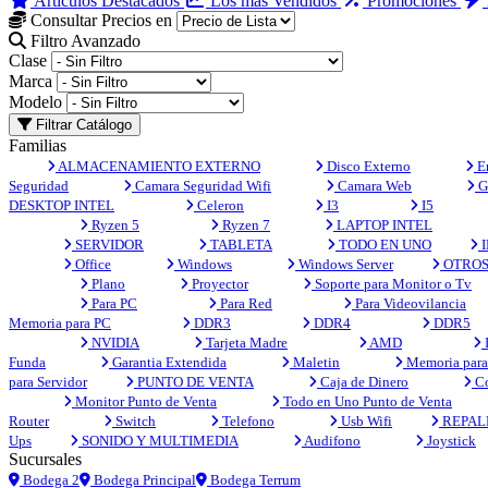
Artículos Destacados
Los más Vendidos
Promociones
Consultar Precios en
Filtro Avanzado
Clase
Marca
Modelo
Filtrar Catálogo
Familias
ALMACENAMIENTO EXTERNO
Disco Externo
En
Seguridad
Camara Seguridad Wifi
Camara Web
G
DESKTOP INTEL
Celeron
I3
I5
Ryzen 5
Ryzen 7
LAPTOP INTEL
SERVIDOR
TABLETA
TODO EN UNO
I
Office
Windows
Windows Server
OTRO
Plano
Proyector
Soporte para Monitor o Tv
Para PC
Para Red
Para Videovilancia
Memoria para PC
DDR3
DDR4
DDR5
NVIDIA
Tarjeta Madre
AMD
Funda
Garantia Extendida
Maletin
Memoria para 
para Servidor
PUNTO DE VENTA
Caja de Dinero
Co
Monitor Punto de Venta
Todo en Uno Punto de Venta
Router
Switch
Telefono
Usb Wifi
REPAL
Ups
SONIDO Y MULTIMEDIA
Audifono
Joystick
Sucursales
Bodega 2
Bodega Principal
Bodega Terrum