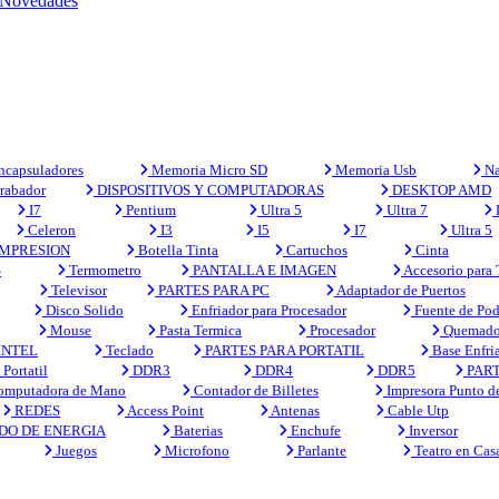
Novedades
capsuladores
Memoria Micro SD
Memoria Usb
Na
rabador
DISPOSITIVOS Y COMPUTADORAS
DESKTOP AMD
I7
Pentium
Ultra 5
Ultra 7
Celeron
I3
I5
I7
Ultra 5
MPRESION
Botella Tinta
Cartuchos
Cinta
S
Termometro
PANTALLA E IMAGEN
Accesorio para
Televisor
PARTES PARA PC
Adaptador de Puertos
Disco Solido
Enfriador para Procesador
Fuente de Pod
Mouse
Pasta Termica
Procesador
Quemado
INTEL
Teclado
PARTES PARA PORTATIL
Base Enfri
Portatil
DDR3
DDR4
DDR5
PART
mputadora de Mano
Contador de Billetes
Impresora Punto d
REDES
Access Point
Antenas
Cable Utp
DO DE ENERGIA
Baterias
Enchufe
Inversor
Juegos
Microfono
Parlante
Teatro en Cas