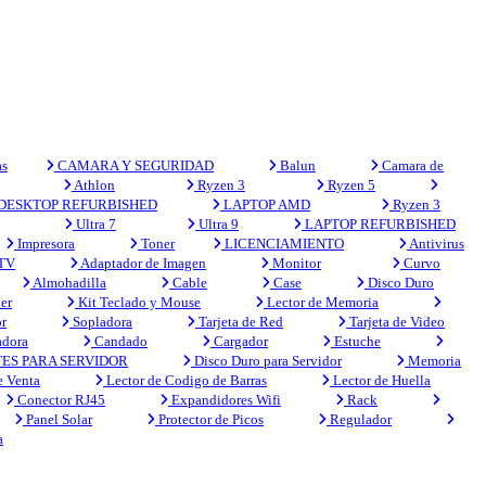
s
CAMARA Y SEGURIDAD
Balun
Camara de
Athlon
Ryzen 3
Ryzen 5
DESKTOP REFURBISHED
LAPTOP AMD
Ryzen 3
Ultra 7
Ultra 9
LAPTOP REFURBISHED
Impresora
Toner
LICENCIAMIENTO
Antivirus
 TV
Adaptador de Imagen
Monitor
Curvo
Almohadilla
Cable
Case
Disco Duro
er
Kit Teclado y Mouse
Lector de Memoria
r
Sopladora
Tarjeta de Red
Tarjeta de Video
adora
Candado
Cargador
Estuche
ES PARA SERVIDOR
Disco Duro para Servidor
Memoria
e Venta
Lector de Codigo de Barras
Lector de Huella
Conector RJ45
Expandidores Wifi
Rack
Panel Solar
Protector de Picos
Regulador
a