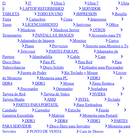
I5
I7
Ultra 5
Ultra 7
Ultra
9
LAPTOP REFURBISHED
SERVIDOR
TABLETA
TODO EN UNO
IMPRESION
Botella
Tinta
Cartuchos
Cinta
Impresora
Toner
LICENCIAMIENTO
Antivirus
Office
Windows
Windows Server
OTROS
Termometro
PANTALLA E IMAGEN
Accesorio para TV
Adaptador de Imagen
Monitor
Curvo
Plano
Proyector
Soporte para Monitor o Tv
Televisor
PARTES PARA PC
Adaptador de
Puertos
Almohadilla
Cable
Case
Disco Duro
Para PC
Para Red
Para
Videovilancia
Disco Solido
Enfriador para Procesador
Fuente de Poder
Kit Teclado y Mouse
Lector
de Memoria
Memoria para PC
DDR3
DDR4
DDR5
Mouse
Pasta Termica
Procesador
Quemador
Sopladora
Tarjeta de Red
Tarjeta de Video
NVIDIA
Tarjeta Madre
AMD
INTEL
Teclado
PARTES PARA PORTATIL
Base Enfriadora
Candado
Cargador
Estuche
Funda
Garantia Extendida
Maletin
Memoria para Portatil
DDR3
DDR4
DDR5
PARTES
PARA SERVIDOR
Disco Duro para Servidor
Memoria para
Servidor
PUNTO DE VENTA
Caja de Dinero