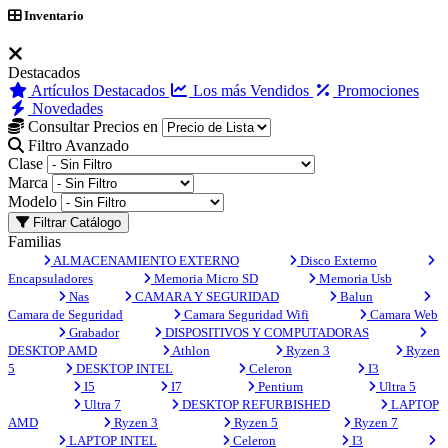
Inventario
Destacados
Artículos Destacados
Los más Vendidos
Promociones
Novedades
Consultar Precios en
Filtro Avanzado
Clase
Marca
Modelo
Filtrar Catálogo
Familias
ALMACENAMIENTO EXTERNO
Disco Externo
Encapsuladores
Memoria Micro SD
Memoria Usb
Nas
CAMARA Y SEGURIDAD
Balun
Camara de Seguridad
Camara Seguridad Wifi
Camara Web
Grabador
DISPOSITIVOS Y COMPUTADORAS
DESKTOP AMD
Athlon
Ryzen 3
Ryzen
5
DESKTOP INTEL
Celeron
I3
I5
I7
Pentium
Ultra 5
Ultra 7
DESKTOP REFURBISHED
LAPTOP
AMD
Ryzen 3
Ryzen 5
Ryzen 7
LAPTOP INTEL
Celeron
I3