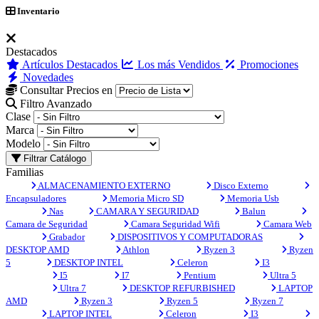
Inventario
Destacados
Artículos Destacados
Los más Vendidos
Promociones
Novedades
Consultar Precios en
Filtro Avanzado
Clase
Marca
Modelo
Filtrar Catálogo
Familias
ALMACENAMIENTO EXTERNO
Disco Externo
Encapsuladores
Memoria Micro SD
Memoria Usb
Nas
CAMARA Y SEGURIDAD
Balun
Camara de Seguridad
Camara Seguridad Wifi
Camara Web
Grabador
DISPOSITIVOS Y COMPUTADORAS
DESKTOP AMD
Athlon
Ryzen 3
Ryzen
5
DESKTOP INTEL
Celeron
I3
I5
I7
Pentium
Ultra 5
Ultra 7
DESKTOP REFURBISHED
LAPTOP
AMD
Ryzen 3
Ryzen 5
Ryzen 7
LAPTOP INTEL
Celeron
I3