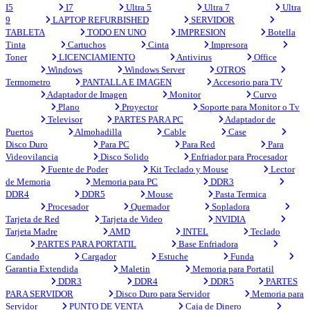
I5
I7
Ultra 5
Ultra 7
Ultra
9
LAPTOP REFURBISHED
SERVIDOR
TABLETA
TODO EN UNO
IMPRESION
Botella
Tinta
Cartuchos
Cinta
Impresora
Toner
LICENCIAMIENTO
Antivirus
Office
Windows
Windows Server
OTROS
Termometro
PANTALLA E IMAGEN
Accesorio para TV
Adaptador de Imagen
Monitor
Curvo
Plano
Proyector
Soporte para Monitor o Tv
Televisor
PARTES PARA PC
Adaptador de
Puertos
Almohadilla
Cable
Case
Disco Duro
Para PC
Para Red
Para
Videovilancia
Disco Solido
Enfriador para Procesador
Fuente de Poder
Kit Teclado y Mouse
Lector
de Memoria
Memoria para PC
DDR3
DDR4
DDR5
Mouse
Pasta Termica
Procesador
Quemador
Sopladora
Tarjeta de Red
Tarjeta de Video
NVIDIA
Tarjeta Madre
AMD
INTEL
Teclado
PARTES PARA PORTATIL
Base Enfriadora
Candado
Cargador
Estuche
Funda
Garantia Extendida
Maletin
Memoria para Portatil
DDR3
DDR4
DDR5
PARTES
PARA SERVIDOR
Disco Duro para Servidor
Memoria para
Servidor
PUNTO DE VENTA
Caja de Dinero