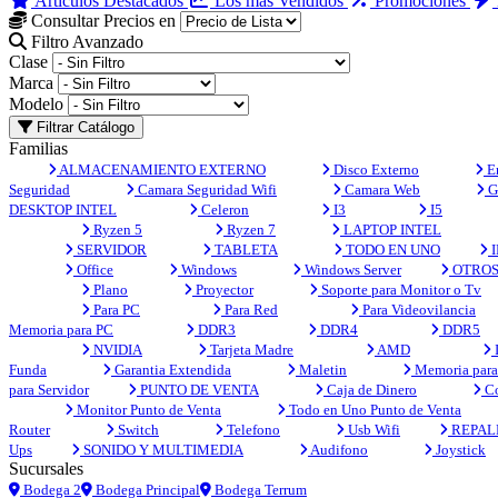
Artículos Destacados
Los más Vendidos
Promociones
Consultar Precios en
Filtro Avanzado
Clase
Marca
Modelo
Filtrar Catálogo
Familias
ALMACENAMIENTO EXTERNO
Disco Externo
En
Seguridad
Camara Seguridad Wifi
Camara Web
G
DESKTOP INTEL
Celeron
I3
I5
Ryzen 5
Ryzen 7
LAPTOP INTEL
SERVIDOR
TABLETA
TODO EN UNO
I
Office
Windows
Windows Server
OTRO
Plano
Proyector
Soporte para Monitor o Tv
Para PC
Para Red
Para Videovilancia
Memoria para PC
DDR3
DDR4
DDR5
NVIDIA
Tarjeta Madre
AMD
Funda
Garantia Extendida
Maletin
Memoria para 
para Servidor
PUNTO DE VENTA
Caja de Dinero
Co
Monitor Punto de Venta
Todo en Uno Punto de Venta
Router
Switch
Telefono
Usb Wifi
REPAL
Ups
SONIDO Y MULTIMEDIA
Audifono
Joystick
Sucursales
Bodega 2
Bodega Principal
Bodega Terrum