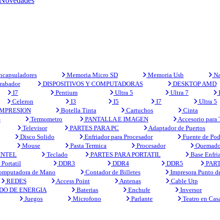
Novedades
capsuladores
Memoria Micro SD
Memoria Usb
Na
rabador
DISPOSITIVOS Y COMPUTADORAS
DESKTOP AMD
I7
Pentium
Ultra 5
Ultra 7
Celeron
I3
I5
I7
Ultra 5
MPRESION
Botella Tinta
Cartuchos
Cinta
S
Termometro
PANTALLA E IMAGEN
Accesorio para
Televisor
PARTES PARA PC
Adaptador de Puertos
Disco Solido
Enfriador para Procesador
Fuente de Pod
Mouse
Pasta Termica
Procesador
Quemado
INTEL
Teclado
PARTES PARA PORTATIL
Base Enfri
Portatil
DDR3
DDR4
DDR5
PART
mputadora de Mano
Contador de Billetes
Impresora Punto d
REDES
Access Point
Antenas
Cable Utp
DO DE ENERGIA
Baterias
Enchufe
Inversor
Juegos
Microfono
Parlante
Teatro en Cas