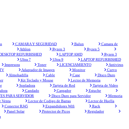
s
CAMARA Y SEGURIDAD
Balun
Camara de
Athlon
Ryzen 3
Ryzen 5
DESKTOP REFURBISHED
LAPTOP AMD
Ryzen 3
Ultra 7
Ultra 9
LAPTOP REFURBISHED
Impresora
Toner
LICENCIAMIENTO
Antivirus
 TV
Adaptador de Imagen
Monitor
Curvo
Almohadilla
Cable
Case
Disco Duro
er
Kit Teclado y Mouse
Lector de Memoria
r
Sopladora
Tarjeta de Red
Tarjeta de Video
adora
Candado
Cargador
Estuche
ES PARA SERVIDOR
Disco Duro para Servidor
Memoria
e Venta
Lector de Codigo de Barras
Lector de Huella
Conector RJ45
Expandidores Wifi
Rack
Panel Solar
Protector de Picos
Regulador
a