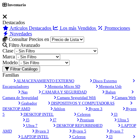
Inventario
Destacados
Artículos Destacados
Los más Vendidos
Promociones
Novedades
Consultar Precios en
Filtro Avanzado
Clase
Marca
Modelo
Filtrar Catálogo
Familias
ALMACENAMIENTO EXTERNO
Disco Externo
Encapsuladores
Memoria Micro SD
Memoria Usb
Nas
CAMARA Y SEGURIDAD
Balun
Camara de Seguridad
Camara Seguridad Wifi
Camara Web
Grabador
DISPOSITIVOS Y COMPUTADORAS
DESKTOP AMD
Athlon
Ryzen 3
Ryzen
5
DESKTOP INTEL
Celeron
I3
I5
I7
Pentium
Ultra 5
Ultra 7
DESKTOP REFURBISHED
LAPTOP
AMD
Ryzen 3
Ryzen 5
Ryzen 7
LAPTOP INTEL
Celeron
I3