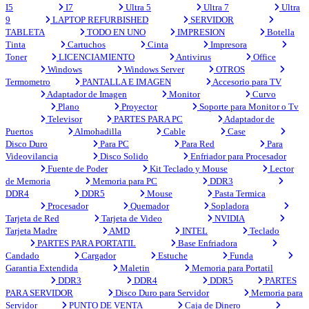
I5
I7
Ultra 5
Ultra 7
Ultra
9
LAPTOP REFURBISHED
SERVIDOR
TABLETA
TODO EN UNO
IMPRESION
Botella
Tinta
Cartuchos
Cinta
Impresora
Toner
LICENCIAMIENTO
Antivirus
Office
Windows
Windows Server
OTROS
Termometro
PANTALLA E IMAGEN
Accesorio para TV
Adaptador de Imagen
Monitor
Curvo
Plano
Proyector
Soporte para Monitor o Tv
Televisor
PARTES PARA PC
Adaptador de
Puertos
Almohadilla
Cable
Case
Disco Duro
Para PC
Para Red
Para
Videovilancia
Disco Solido
Enfriador para Procesador
Fuente de Poder
Kit Teclado y Mouse
Lector
de Memoria
Memoria para PC
DDR3
DDR4
DDR5
Mouse
Pasta Termica
Procesador
Quemador
Sopladora
Tarjeta de Red
Tarjeta de Video
NVIDIA
Tarjeta Madre
AMD
INTEL
Teclado
PARTES PARA PORTATIL
Base Enfriadora
Candado
Cargador
Estuche
Funda
Garantia Extendida
Maletin
Memoria para Portatil
DDR3
DDR4
DDR5
PARTES
PARA SERVIDOR
Disco Duro para Servidor
Memoria para
Servidor
PUNTO DE VENTA
Caja de Dinero