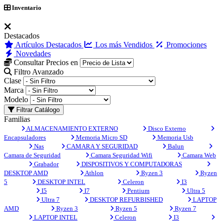
Inventario
Destacados
Artículos Destacados
Los más Vendidos
Promociones
Novedades
Consultar Precios en
Filtro Avanzado
Clase
Marca
Modelo
Filtrar Catálogo
Familias
ALMACENAMIENTO EXTERNO
Disco Externo
Encapsuladores
Memoria Micro SD
Memoria Usb
Nas
CAMARA Y SEGURIDAD
Balun
Camara de Seguridad
Camara Seguridad Wifi
Camara Web
Grabador
DISPOSITIVOS Y COMPUTADORAS
DESKTOP AMD
Athlon
Ryzen 3
Ryzen
5
DESKTOP INTEL
Celeron
I3
I5
I7
Pentium
Ultra 5
Ultra 7
DESKTOP REFURBISHED
LAPTOP
AMD
Ryzen 3
Ryzen 5
Ryzen 7
LAPTOP INTEL
Celeron
I3