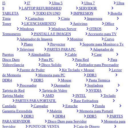
I5
I7
Ultra 5
Ultra 7
Ultra
9
LAPTOP REFURBISHED
SERVIDOR
TABLETA
TODO EN UNO
IMPRESION
Botella
Tinta
Cartuchos
Cinta
Impresora
Toner
LICENCIAMIENTO
Antivirus
Office
Windows
Windows Server
OTROS
Termometro
PANTALLA E IMAGEN
Accesorio para TV
Adaptador de Imagen
Monitor
Curvo
Plano
Proyector
Soporte para Monitor o Tv
Televisor
PARTES PARA PC
Adaptador de
Puertos
Almohadilla
Cable
Case
Disco Duro
Para PC
Para Red
Para
Videovilancia
Disco Solido
Enfriador para Procesador
Fuente de Poder
Kit Teclado y Mouse
Lector
de Memoria
Memoria para PC
DDR3
DDR4
DDR5
Mouse
Pasta Termica
Procesador
Quemador
Sopladora
Tarjeta de Red
Tarjeta de Video
NVIDIA
Tarjeta Madre
AMD
INTEL
Teclado
PARTES PARA PORTATIL
Base Enfriadora
Candado
Cargador
Estuche
Funda
Garantia Extendida
Maletin
Memoria para Portatil
DDR3
DDR4
DDR5
PARTES
PARA SERVIDOR
Disco Duro para Servidor
Memoria para
Servidor
PUNTO DE VENTA
Caja de Dinero