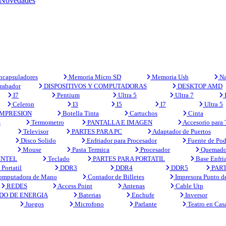
Novedades
capsuladores
Memoria Micro SD
Memoria Usb
Na
rabador
DISPOSITIVOS Y COMPUTADORAS
DESKTOP AMD
I7
Pentium
Ultra 5
Ultra 7
Celeron
I3
I5
I7
Ultra 5
MPRESION
Botella Tinta
Cartuchos
Cinta
S
Termometro
PANTALLA E IMAGEN
Accesorio para
Televisor
PARTES PARA PC
Adaptador de Puertos
Disco Solido
Enfriador para Procesador
Fuente de Pod
Mouse
Pasta Termica
Procesador
Quemado
INTEL
Teclado
PARTES PARA PORTATIL
Base Enfri
Portatil
DDR3
DDR4
DDR5
PART
mputadora de Mano
Contador de Billetes
Impresora Punto d
REDES
Access Point
Antenas
Cable Utp
DO DE ENERGIA
Baterias
Enchufe
Inversor
Juegos
Microfono
Parlante
Teatro en Cas