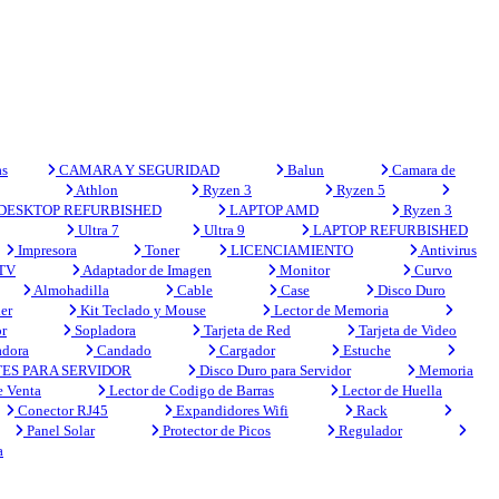
s
CAMARA Y SEGURIDAD
Balun
Camara de
Athlon
Ryzen 3
Ryzen 5
DESKTOP REFURBISHED
LAPTOP AMD
Ryzen 3
Ultra 7
Ultra 9
LAPTOP REFURBISHED
Impresora
Toner
LICENCIAMIENTO
Antivirus
 TV
Adaptador de Imagen
Monitor
Curvo
Almohadilla
Cable
Case
Disco Duro
er
Kit Teclado y Mouse
Lector de Memoria
r
Sopladora
Tarjeta de Red
Tarjeta de Video
adora
Candado
Cargador
Estuche
ES PARA SERVIDOR
Disco Duro para Servidor
Memoria
e Venta
Lector de Codigo de Barras
Lector de Huella
Conector RJ45
Expandidores Wifi
Rack
Panel Solar
Protector de Picos
Regulador
a