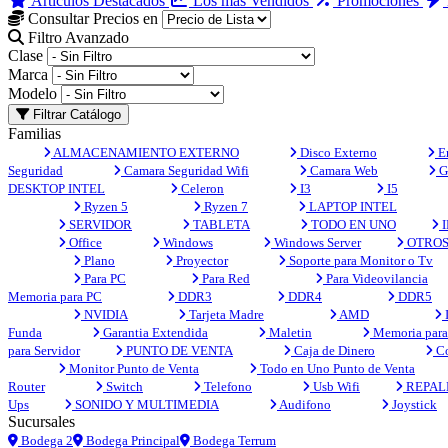
Artículos Destacados
Los más Vendidos
Promociones
Consultar Precios en
Filtro Avanzado
Clase
Marca
Modelo
Filtrar Catálogo
Familias
ALMACENAMIENTO EXTERNO
Disco Externo
En
Seguridad
Camara Seguridad Wifi
Camara Web
G
DESKTOP INTEL
Celeron
I3
I5
Ryzen 5
Ryzen 7
LAPTOP INTEL
SERVIDOR
TABLETA
TODO EN UNO
I
Office
Windows
Windows Server
OTRO
Plano
Proyector
Soporte para Monitor o Tv
Para PC
Para Red
Para Videovilancia
Memoria para PC
DDR3
DDR4
DDR5
NVIDIA
Tarjeta Madre
AMD
Funda
Garantia Extendida
Maletin
Memoria para 
para Servidor
PUNTO DE VENTA
Caja de Dinero
Co
Monitor Punto de Venta
Todo en Uno Punto de Venta
Router
Switch
Telefono
Usb Wifi
REPAL
Ups
SONIDO Y MULTIMEDIA
Audifono
Joystick
Sucursales
Bodega 2
Bodega Principal
Bodega Terrum