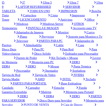
I5
I7
Ultra 5
Ultra 7
Ultra
9
LAPTOP REFURBISHED
SERVIDOR
TABLETA
TODO EN UNO
IMPRESION
Botella
Tinta
Cartuchos
Cinta
Impresora
Toner
LICENCIAMIENTO
Antivirus
Office
Windows
Windows Server
OTROS
Termometro
PANTALLA E IMAGEN
Accesorio para TV
Adaptador de Imagen
Monitor
Curvo
Plano
Proyector
Soporte para Monitor o Tv
Televisor
PARTES PARA PC
Adaptador de
Puertos
Almohadilla
Cable
Case
Disco Duro
Para PC
Para Red
Para
Videovilancia
Disco Solido
Enfriador para Procesador
Fuente de Poder
Kit Teclado y Mouse
Lector
de Memoria
Memoria para PC
DDR3
DDR4
DDR5
Mouse
Pasta Termica
Procesador
Quemador
Sopladora
Tarjeta de Red
Tarjeta de Video
NVIDIA
Tarjeta Madre
AMD
INTEL
Teclado
PARTES PARA PORTATIL
Base Enfriadora
Candado
Cargador
Estuche
Funda
Garantia Extendida
Maletin
Memoria para Portatil
DDR3
DDR4
DDR5
PARTES
PARA SERVIDOR
Disco Duro para Servidor
Memoria para
Servidor
PUNTO DE VENTA
Caja de Dinero