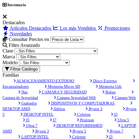
Inventario
Destacados
Artículos Destacados
Los más Vendidos
Promociones
Novedades
Consultar Precios en
Filtro Avanzado
Clase
Marca
Modelo
Filtrar Catálogo
Familias
ALMACENAMIENTO EXTERNO
Disco Externo
Encapsuladores
Memoria Micro SD
Memoria Usb
Nas
CAMARA Y SEGURIDAD
Balun
Camara de Seguridad
Camara Seguridad Wifi
Camara Web
Grabador
DISPOSITIVOS Y COMPUTADORAS
DESKTOP AMD
Athlon
Ryzen 3
Ryzen
5
DESKTOP INTEL
Celeron
I3
I5
I7
Pentium
Ultra 5
Ultra 7
DESKTOP REFURBISHED
LAPTOP
AMD
Ryzen 3
Ryzen 5
Ryzen 7
LAPTOP INTEL
Celeron
I3