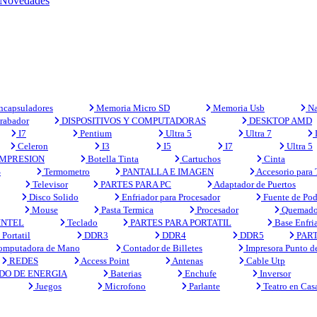
Novedades
capsuladores
Memoria Micro SD
Memoria Usb
Na
rabador
DISPOSITIVOS Y COMPUTADORAS
DESKTOP AMD
I7
Pentium
Ultra 5
Ultra 7
Celeron
I3
I5
I7
Ultra 5
MPRESION
Botella Tinta
Cartuchos
Cinta
S
Termometro
PANTALLA E IMAGEN
Accesorio para
Televisor
PARTES PARA PC
Adaptador de Puertos
Disco Solido
Enfriador para Procesador
Fuente de Pod
Mouse
Pasta Termica
Procesador
Quemado
INTEL
Teclado
PARTES PARA PORTATIL
Base Enfri
Portatil
DDR3
DDR4
DDR5
PART
mputadora de Mano
Contador de Billetes
Impresora Punto d
REDES
Access Point
Antenas
Cable Utp
DO DE ENERGIA
Baterias
Enchufe
Inversor
Juegos
Microfono
Parlante
Teatro en Cas