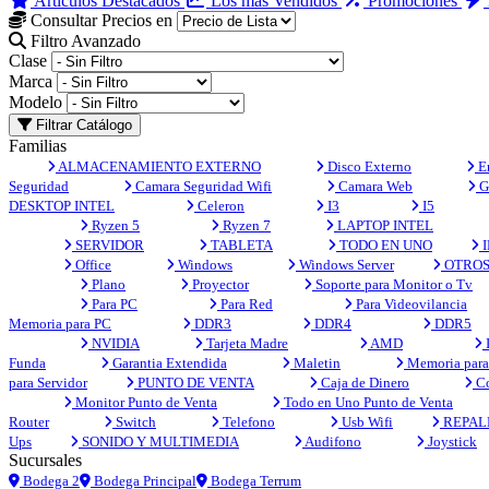
Artículos Destacados
Los más Vendidos
Promociones
Consultar Precios en
Filtro Avanzado
Clase
Marca
Modelo
Filtrar Catálogo
Familias
ALMACENAMIENTO EXTERNO
Disco Externo
En
Seguridad
Camara Seguridad Wifi
Camara Web
G
DESKTOP INTEL
Celeron
I3
I5
Ryzen 5
Ryzen 7
LAPTOP INTEL
SERVIDOR
TABLETA
TODO EN UNO
I
Office
Windows
Windows Server
OTRO
Plano
Proyector
Soporte para Monitor o Tv
Para PC
Para Red
Para Videovilancia
Memoria para PC
DDR3
DDR4
DDR5
NVIDIA
Tarjeta Madre
AMD
Funda
Garantia Extendida
Maletin
Memoria para 
para Servidor
PUNTO DE VENTA
Caja de Dinero
Co
Monitor Punto de Venta
Todo en Uno Punto de Venta
Router
Switch
Telefono
Usb Wifi
REPAL
Ups
SONIDO Y MULTIMEDIA
Audifono
Joystick
Sucursales
Bodega 2
Bodega Principal
Bodega Terrum