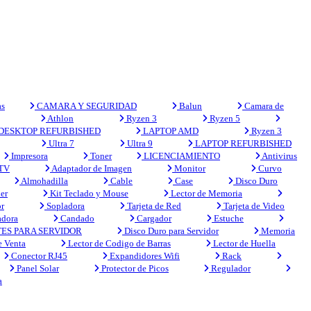
s
CAMARA Y SEGURIDAD
Balun
Camara de
Athlon
Ryzen 3
Ryzen 5
DESKTOP REFURBISHED
LAPTOP AMD
Ryzen 3
Ultra 7
Ultra 9
LAPTOP REFURBISHED
Impresora
Toner
LICENCIAMIENTO
Antivirus
 TV
Adaptador de Imagen
Monitor
Curvo
Almohadilla
Cable
Case
Disco Duro
er
Kit Teclado y Mouse
Lector de Memoria
r
Sopladora
Tarjeta de Red
Tarjeta de Video
adora
Candado
Cargador
Estuche
ES PARA SERVIDOR
Disco Duro para Servidor
Memoria
e Venta
Lector de Codigo de Barras
Lector de Huella
Conector RJ45
Expandidores Wifi
Rack
Panel Solar
Protector de Picos
Regulador
a