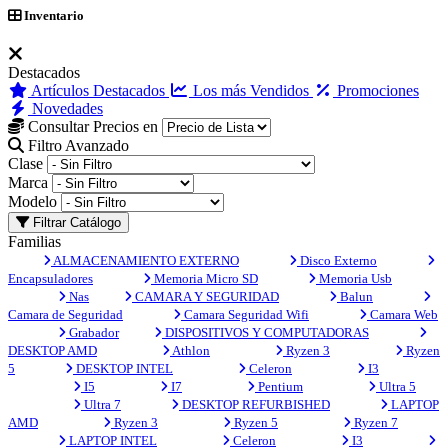
Inventario
Destacados
Artículos Destacados
Los más Vendidos
Promociones
Novedades
Consultar Precios en
Filtro Avanzado
Clase
Marca
Modelo
Filtrar Catálogo
Familias
ALMACENAMIENTO EXTERNO
Disco Externo
Encapsuladores
Memoria Micro SD
Memoria Usb
Nas
CAMARA Y SEGURIDAD
Balun
Camara de Seguridad
Camara Seguridad Wifi
Camara Web
Grabador
DISPOSITIVOS Y COMPUTADORAS
DESKTOP AMD
Athlon
Ryzen 3
Ryzen
5
DESKTOP INTEL
Celeron
I3
I5
I7
Pentium
Ultra 5
Ultra 7
DESKTOP REFURBISHED
LAPTOP
AMD
Ryzen 3
Ryzen 5
Ryzen 7
LAPTOP INTEL
Celeron
I3