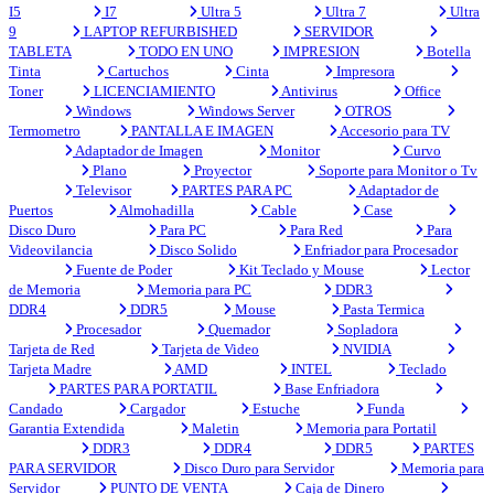
I5
I7
Ultra 5
Ultra 7
Ultra
9
LAPTOP REFURBISHED
SERVIDOR
TABLETA
TODO EN UNO
IMPRESION
Botella
Tinta
Cartuchos
Cinta
Impresora
Toner
LICENCIAMIENTO
Antivirus
Office
Windows
Windows Server
OTROS
Termometro
PANTALLA E IMAGEN
Accesorio para TV
Adaptador de Imagen
Monitor
Curvo
Plano
Proyector
Soporte para Monitor o Tv
Televisor
PARTES PARA PC
Adaptador de
Puertos
Almohadilla
Cable
Case
Disco Duro
Para PC
Para Red
Para
Videovilancia
Disco Solido
Enfriador para Procesador
Fuente de Poder
Kit Teclado y Mouse
Lector
de Memoria
Memoria para PC
DDR3
DDR4
DDR5
Mouse
Pasta Termica
Procesador
Quemador
Sopladora
Tarjeta de Red
Tarjeta de Video
NVIDIA
Tarjeta Madre
AMD
INTEL
Teclado
PARTES PARA PORTATIL
Base Enfriadora
Candado
Cargador
Estuche
Funda
Garantia Extendida
Maletin
Memoria para Portatil
DDR3
DDR4
DDR5
PARTES
PARA SERVIDOR
Disco Duro para Servidor
Memoria para
Servidor
PUNTO DE VENTA
Caja de Dinero