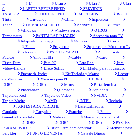
I5
I7
Ultra 5
Ultra 7
Ultra
9
LAPTOP REFURBISHED
SERVIDOR
TABLETA
TODO EN UNO
IMPRESION
Botella
Tinta
Cartuchos
Cinta
Impresora
Toner
LICENCIAMIENTO
Antivirus
Office
Windows
Windows Server
OTROS
Termometro
PANTALLA E IMAGEN
Accesorio para TV
Adaptador de Imagen
Monitor
Curvo
Plano
Proyector
Soporte para Monitor o Tv
Televisor
PARTES PARA PC
Adaptador de
Puertos
Almohadilla
Cable
Case
Disco Duro
Para PC
Para Red
Para
Videovilancia
Disco Solido
Enfriador para Procesador
Fuente de Poder
Kit Teclado y Mouse
Lector
de Memoria
Memoria para PC
DDR3
DDR4
DDR5
Mouse
Pasta Termica
Procesador
Quemador
Sopladora
Tarjeta de Red
Tarjeta de Video
NVIDIA
Tarjeta Madre
AMD
INTEL
Teclado
PARTES PARA PORTATIL
Base Enfriadora
Candado
Cargador
Estuche
Funda
Garantia Extendida
Maletin
Memoria para Portatil
DDR3
DDR4
DDR5
PARTES
PARA SERVIDOR
Disco Duro para Servidor
Memoria para
Servidor
PUNTO DE VENTA
Caja de Dinero