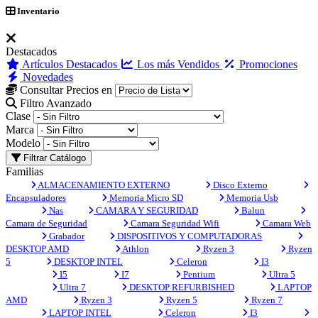
Inventario
Destacados
Artículos Destacados
Los más Vendidos
Promociones
Novedades
Consultar Precios en
Filtro Avanzado
Clase
Marca
Modelo
Filtrar Catálogo
Familias
ALMACENAMIENTO EXTERNO
Disco Externo
Encapsuladores
Memoria Micro SD
Memoria Usb
Nas
CAMARA Y SEGURIDAD
Balun
Camara de Seguridad
Camara Seguridad Wifi
Camara Web
Grabador
DISPOSITIVOS Y COMPUTADORAS
DESKTOP AMD
Athlon
Ryzen 3
Ryzen
5
DESKTOP INTEL
Celeron
I3
I5
I7
Pentium
Ultra 5
Ultra 7
DESKTOP REFURBISHED
LAPTOP
AMD
Ryzen 3
Ryzen 5
Ryzen 7
LAPTOP INTEL
Celeron
I3