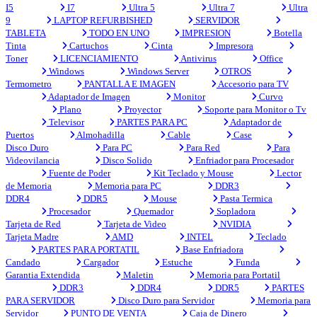
I5
I7
Ultra 5
Ultra 7
Ultra
9
LAPTOP REFURBISHED
SERVIDOR
TABLETA
TODO EN UNO
IMPRESION
Botella
Tinta
Cartuchos
Cinta
Impresora
Toner
LICENCIAMIENTO
Antivirus
Office
Windows
Windows Server
OTROS
Termometro
PANTALLA E IMAGEN
Accesorio para TV
Adaptador de Imagen
Monitor
Curvo
Plano
Proyector
Soporte para Monitor o Tv
Televisor
PARTES PARA PC
Adaptador de
Puertos
Almohadilla
Cable
Case
Disco Duro
Para PC
Para Red
Para
Videovilancia
Disco Solido
Enfriador para Procesador
Fuente de Poder
Kit Teclado y Mouse
Lector
de Memoria
Memoria para PC
DDR3
DDR4
DDR5
Mouse
Pasta Termica
Procesador
Quemador
Sopladora
Tarjeta de Red
Tarjeta de Video
NVIDIA
Tarjeta Madre
AMD
INTEL
Teclado
PARTES PARA PORTATIL
Base Enfriadora
Candado
Cargador
Estuche
Funda
Garantia Extendida
Maletin
Memoria para Portatil
DDR3
DDR4
DDR5
PARTES
PARA SERVIDOR
Disco Duro para Servidor
Memoria para
Servidor
PUNTO DE VENTA
Caja de Dinero