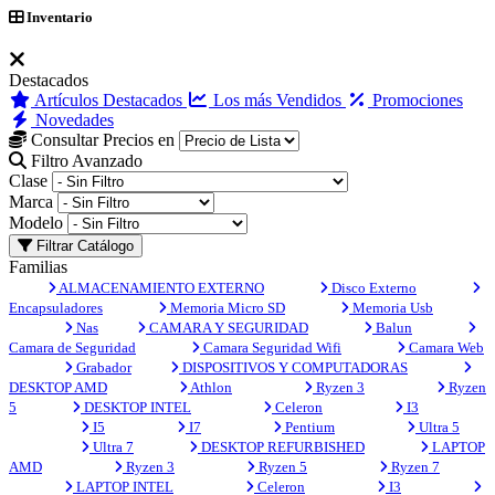
Inventario
Destacados
Artículos Destacados
Los más Vendidos
Promociones
Novedades
Consultar Precios en
Filtro Avanzado
Clase
Marca
Modelo
Filtrar Catálogo
Familias
ALMACENAMIENTO EXTERNO
Disco Externo
Encapsuladores
Memoria Micro SD
Memoria Usb
Nas
CAMARA Y SEGURIDAD
Balun
Camara de Seguridad
Camara Seguridad Wifi
Camara Web
Grabador
DISPOSITIVOS Y COMPUTADORAS
DESKTOP AMD
Athlon
Ryzen 3
Ryzen
5
DESKTOP INTEL
Celeron
I3
I5
I7
Pentium
Ultra 5
Ultra 7
DESKTOP REFURBISHED
LAPTOP
AMD
Ryzen 3
Ryzen 5
Ryzen 7
LAPTOP INTEL
Celeron
I3