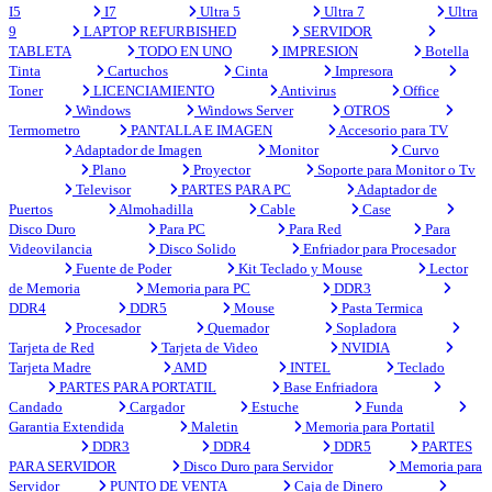
I5
I7
Ultra 5
Ultra 7
Ultra
9
LAPTOP REFURBISHED
SERVIDOR
TABLETA
TODO EN UNO
IMPRESION
Botella
Tinta
Cartuchos
Cinta
Impresora
Toner
LICENCIAMIENTO
Antivirus
Office
Windows
Windows Server
OTROS
Termometro
PANTALLA E IMAGEN
Accesorio para TV
Adaptador de Imagen
Monitor
Curvo
Plano
Proyector
Soporte para Monitor o Tv
Televisor
PARTES PARA PC
Adaptador de
Puertos
Almohadilla
Cable
Case
Disco Duro
Para PC
Para Red
Para
Videovilancia
Disco Solido
Enfriador para Procesador
Fuente de Poder
Kit Teclado y Mouse
Lector
de Memoria
Memoria para PC
DDR3
DDR4
DDR5
Mouse
Pasta Termica
Procesador
Quemador
Sopladora
Tarjeta de Red
Tarjeta de Video
NVIDIA
Tarjeta Madre
AMD
INTEL
Teclado
PARTES PARA PORTATIL
Base Enfriadora
Candado
Cargador
Estuche
Funda
Garantia Extendida
Maletin
Memoria para Portatil
DDR3
DDR4
DDR5
PARTES
PARA SERVIDOR
Disco Duro para Servidor
Memoria para
Servidor
PUNTO DE VENTA
Caja de Dinero