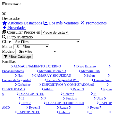
Inventario
Destacados
Artículos Destacados
Los más Vendidos
Promociones
Novedades
Consultar Precios en
Filtro Avanzado
Clase
Marca
Modelo
Filtrar Catálogo
Familias
ALMACENAMIENTO EXTERNO
Disco Externo
Encapsuladores
Memoria Micro SD
Memoria Usb
Nas
CAMARA Y SEGURIDAD
Balun
Camara de Seguridad
Camara Seguridad Wifi
Camara Web
Grabador
DISPOSITIVOS Y COMPUTADORAS
DESKTOP AMD
Athlon
Ryzen 3
Ryzen
5
DESKTOP INTEL
Celeron
I3
I5
I7
Pentium
Ultra 5
Ultra 7
DESKTOP REFURBISHED
LAPTOP
AMD
Ryzen 3
Ryzen 5
Ryzen 7
LAPTOP INTEL
Celeron
I3