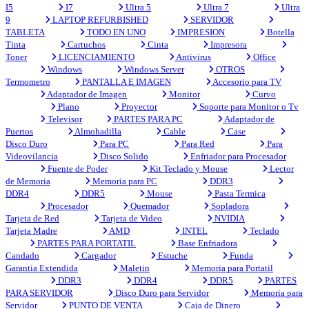
I5
I7
Ultra 5
Ultra 7
Ultra
9
LAPTOP REFURBISHED
SERVIDOR
TABLETA
TODO EN UNO
IMPRESION
Botella
Tinta
Cartuchos
Cinta
Impresora
Toner
LICENCIAMIENTO
Antivirus
Office
Windows
Windows Server
OTROS
Termometro
PANTALLA E IMAGEN
Accesorio para TV
Adaptador de Imagen
Monitor
Curvo
Plano
Proyector
Soporte para Monitor o Tv
Televisor
PARTES PARA PC
Adaptador de
Puertos
Almohadilla
Cable
Case
Disco Duro
Para PC
Para Red
Para
Videovilancia
Disco Solido
Enfriador para Procesador
Fuente de Poder
Kit Teclado y Mouse
Lector
de Memoria
Memoria para PC
DDR3
DDR4
DDR5
Mouse
Pasta Termica
Procesador
Quemador
Sopladora
Tarjeta de Red
Tarjeta de Video
NVIDIA
Tarjeta Madre
AMD
INTEL
Teclado
PARTES PARA PORTATIL
Base Enfriadora
Candado
Cargador
Estuche
Funda
Garantia Extendida
Maletin
Memoria para Portatil
DDR3
DDR4
DDR5
PARTES
PARA SERVIDOR
Disco Duro para Servidor
Memoria para
Servidor
PUNTO DE VENTA
Caja de Dinero