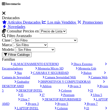
Inventario
Destacados
Artículos Destacados
Los más Vendidos
Promociones
Novedades
Consultar Precios en
Filtro Avanzado
Clase
Marca
Modelo
Filtrar Catálogo
Familias
ALMACENAMIENTO EXTERNO
Disco Externo
Encapsuladores
Memoria Micro SD
Memoria Usb
Nas
CAMARA Y SEGURIDAD
Balun
Camara de Seguridad
Camara Seguridad Wifi
Camara Web
Grabador
DISPOSITIVOS Y COMPUTADORAS
DESKTOP AMD
Athlon
Ryzen 3
Ryzen
5
DESKTOP INTEL
Celeron
I3
I5
I7
Pentium
Ultra 5
Ultra 7
DESKTOP REFURBISHED
LAPTOP
AMD
Ryzen 3
Ryzen 5
Ryzen 7
LAPTOP INTEL
Celeron
I3