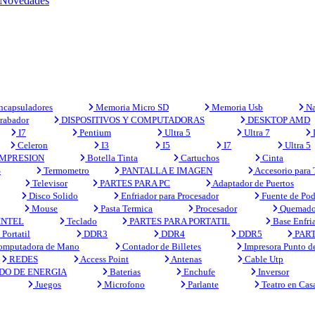
Novedades
capsuladores
Memoria Micro SD
Memoria Usb
Na
rabador
DISPOSITIVOS Y COMPUTADORAS
DESKTOP AMD
I7
Pentium
Ultra 5
Ultra 7
Celeron
I3
I5
I7
Ultra 5
MPRESION
Botella Tinta
Cartuchos
Cinta
S
Termometro
PANTALLA E IMAGEN
Accesorio para
Televisor
PARTES PARA PC
Adaptador de Puertos
Disco Solido
Enfriador para Procesador
Fuente de Pod
Mouse
Pasta Termica
Procesador
Quemado
INTEL
Teclado
PARTES PARA PORTATIL
Base Enfri
Portatil
DDR3
DDR4
DDR5
PART
mputadora de Mano
Contador de Billetes
Impresora Punto d
REDES
Access Point
Antenas
Cable Utp
DO DE ENERGIA
Baterias
Enchufe
Inversor
Juegos
Microfono
Parlante
Teatro en Cas