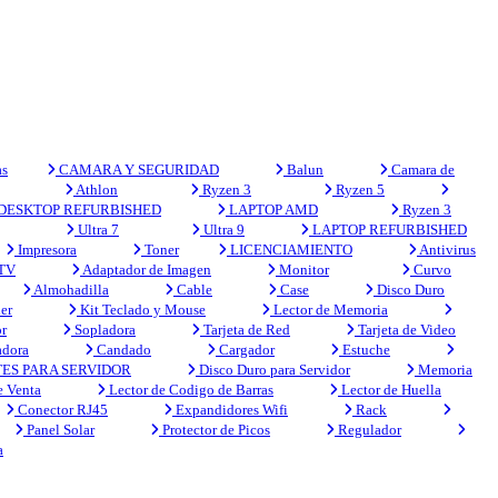
s
CAMARA Y SEGURIDAD
Balun
Camara de
Athlon
Ryzen 3
Ryzen 5
DESKTOP REFURBISHED
LAPTOP AMD
Ryzen 3
Ultra 7
Ultra 9
LAPTOP REFURBISHED
Impresora
Toner
LICENCIAMIENTO
Antivirus
 TV
Adaptador de Imagen
Monitor
Curvo
Almohadilla
Cable
Case
Disco Duro
er
Kit Teclado y Mouse
Lector de Memoria
r
Sopladora
Tarjeta de Red
Tarjeta de Video
adora
Candado
Cargador
Estuche
ES PARA SERVIDOR
Disco Duro para Servidor
Memoria
e Venta
Lector de Codigo de Barras
Lector de Huella
Conector RJ45
Expandidores Wifi
Rack
Panel Solar
Protector de Picos
Regulador
a