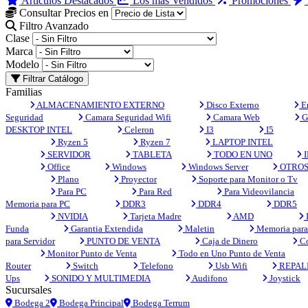
Artículos Destacados
Los más Vendidos
Promociones
Consultar Precios en
Filtro Avanzado
Clase
Marca
Modelo
Filtrar Catálogo
Familias
ALMACENAMIENTO EXTERNO
Disco Externo
En
Seguridad
Camara Seguridad Wifi
Camara Web
G
DESKTOP INTEL
Celeron
I3
I5
Ryzen 5
Ryzen 7
LAPTOP INTEL
SERVIDOR
TABLETA
TODO EN UNO
I
Office
Windows
Windows Server
OTRO
Plano
Proyector
Soporte para Monitor o Tv
Para PC
Para Red
Para Videovilancia
Memoria para PC
DDR3
DDR4
DDR5
NVIDIA
Tarjeta Madre
AMD
Funda
Garantia Extendida
Maletin
Memoria para 
para Servidor
PUNTO DE VENTA
Caja de Dinero
Co
Monitor Punto de Venta
Todo en Uno Punto de Venta
Router
Switch
Telefono
Usb Wifi
REPAL
Ups
SONIDO Y MULTIMEDIA
Audifono
Joystick
Sucursales
Bodega 2
Bodega Principal
Bodega Terrum