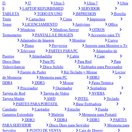
I5
I7
Ultra 5
Ultra 7
Ultra
9
LAPTOP REFURBISHED
SERVIDOR
TABLETA
TODO EN UNO
IMPRESION
Botella
Tinta
Cartuchos
Cinta
Impresora
Toner
LICENCIAMIENTO
Antivirus
Office
Windows
Windows Server
OTROS
Termometro
PANTALLA E IMAGEN
Accesorio para TV
Adaptador de Imagen
Monitor
Curvo
Plano
Proyector
Soporte para Monitor o Tv
Televisor
PARTES PARA PC
Adaptador de
Puertos
Almohadilla
Cable
Case
Disco Duro
Para PC
Para Red
Para
Videovilancia
Disco Solido
Enfriador para Procesador
Fuente de Poder
Kit Teclado y Mouse
Lector
de Memoria
Memoria para PC
DDR3
DDR4
DDR5
Mouse
Pasta Termica
Procesador
Quemador
Sopladora
Tarjeta de Red
Tarjeta de Video
NVIDIA
Tarjeta Madre
AMD
INTEL
Teclado
PARTES PARA PORTATIL
Base Enfriadora
Candado
Cargador
Estuche
Funda
Garantia Extendida
Maletin
Memoria para Portatil
DDR3
DDR4
DDR5
PARTES
PARA SERVIDOR
Disco Duro para Servidor
Memoria para
Servidor
PUNTO DE VENTA
Caja de Dinero