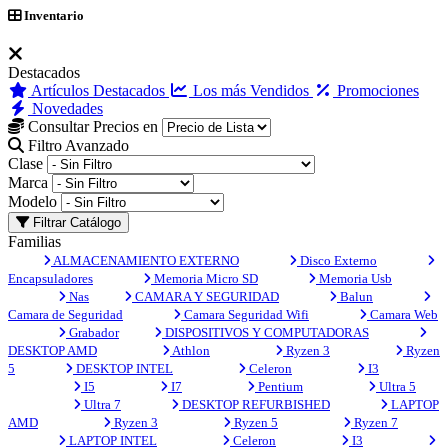
Inventario
Destacados
Artículos Destacados
Los más Vendidos
Promociones
Novedades
Consultar Precios en
Filtro Avanzado
Clase
Marca
Modelo
Filtrar Catálogo
Familias
ALMACENAMIENTO EXTERNO
Disco Externo
Encapsuladores
Memoria Micro SD
Memoria Usb
Nas
CAMARA Y SEGURIDAD
Balun
Camara de Seguridad
Camara Seguridad Wifi
Camara Web
Grabador
DISPOSITIVOS Y COMPUTADORAS
DESKTOP AMD
Athlon
Ryzen 3
Ryzen
5
DESKTOP INTEL
Celeron
I3
I5
I7
Pentium
Ultra 5
Ultra 7
DESKTOP REFURBISHED
LAPTOP
AMD
Ryzen 3
Ryzen 5
Ryzen 7
LAPTOP INTEL
Celeron
I3