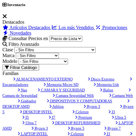
Inventario
Destacados
Artículos Destacados
Los más Vendidos
Promociones
Novedades
Consultar Precios en
Filtro Avanzado
Clase
Marca
Modelo
Filtrar Catálogo
Familias
ALMACENAMIENTO EXTERNO
Disco Externo
Encapsuladores
Memoria Micro SD
Memoria Usb
Nas
CAMARA Y SEGURIDAD
Balun
Camara de Seguridad
Camara Seguridad Wifi
Camara Web
Grabador
DISPOSITIVOS Y COMPUTADORAS
DESKTOP AMD
Athlon
Ryzen 3
Ryzen
5
DESKTOP INTEL
Celeron
I3
I5
I7
Pentium
Ultra 5
Ultra 7
DESKTOP REFURBISHED
LAPTOP
AMD
Ryzen 3
Ryzen 5
Ryzen 7
LAPTOP INTEL
Celeron
I3