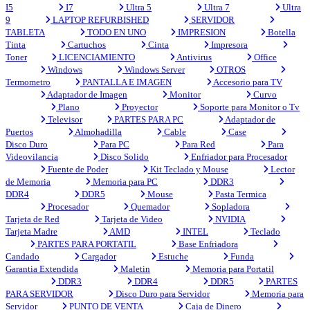
I5
I7
Ultra 5
Ultra 7
Ultra
9
LAPTOP REFURBISHED
SERVIDOR
TABLETA
TODO EN UNO
IMPRESION
Botella
Tinta
Cartuchos
Cinta
Impresora
Toner
LICENCIAMIENTO
Antivirus
Office
Windows
Windows Server
OTROS
Termometro
PANTALLA E IMAGEN
Accesorio para TV
Adaptador de Imagen
Monitor
Curvo
Plano
Proyector
Soporte para Monitor o Tv
Televisor
PARTES PARA PC
Adaptador de
Puertos
Almohadilla
Cable
Case
Disco Duro
Para PC
Para Red
Para
Videovilancia
Disco Solido
Enfriador para Procesador
Fuente de Poder
Kit Teclado y Mouse
Lector
de Memoria
Memoria para PC
DDR3
DDR4
DDR5
Mouse
Pasta Termica
Procesador
Quemador
Sopladora
Tarjeta de Red
Tarjeta de Video
NVIDIA
Tarjeta Madre
AMD
INTEL
Teclado
PARTES PARA PORTATIL
Base Enfriadora
Candado
Cargador
Estuche
Funda
Garantia Extendida
Maletin
Memoria para Portatil
DDR3
DDR4
DDR5
PARTES
PARA SERVIDOR
Disco Duro para Servidor
Memoria para
Servidor
PUNTO DE VENTA
Caja de Dinero