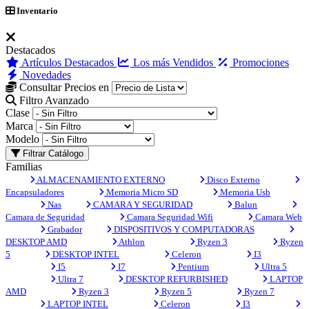
Inventario
Destacados
Artículos Destacados
Los más Vendidos
Promociones
Novedades
Consultar Precios en
Filtro Avanzado
Clase
Marca
Modelo
Filtrar Catálogo
Familias
ALMACENAMIENTO EXTERNO
Disco Externo
Encapsuladores
Memoria Micro SD
Memoria Usb
Nas
CAMARA Y SEGURIDAD
Balun
Camara de Seguridad
Camara Seguridad Wifi
Camara Web
Grabador
DISPOSITIVOS Y COMPUTADORAS
DESKTOP AMD
Athlon
Ryzen 3
Ryzen
5
DESKTOP INTEL
Celeron
I3
I5
I7
Pentium
Ultra 5
Ultra 7
DESKTOP REFURBISHED
LAPTOP
AMD
Ryzen 3
Ryzen 5
Ryzen 7
LAPTOP INTEL
Celeron
I3