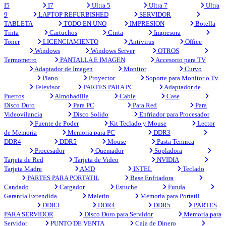
I5
I7
Ultra 5
Ultra 7
Ultra
9
LAPTOP REFURBISHED
SERVIDOR
TABLETA
TODO EN UNO
IMPRESION
Botella
Tinta
Cartuchos
Cinta
Impresora
Toner
LICENCIAMIENTO
Antivirus
Office
Windows
Windows Server
OTROS
Termometro
PANTALLA E IMAGEN
Accesorio para TV
Adaptador de Imagen
Monitor
Curvo
Plano
Proyector
Soporte para Monitor o Tv
Televisor
PARTES PARA PC
Adaptador de
Puertos
Almohadilla
Cable
Case
Disco Duro
Para PC
Para Red
Para
Videovilancia
Disco Solido
Enfriador para Procesador
Fuente de Poder
Kit Teclado y Mouse
Lector
de Memoria
Memoria para PC
DDR3
DDR4
DDR5
Mouse
Pasta Termica
Procesador
Quemador
Sopladora
Tarjeta de Red
Tarjeta de Video
NVIDIA
Tarjeta Madre
AMD
INTEL
Teclado
PARTES PARA PORTATIL
Base Enfriadora
Candado
Cargador
Estuche
Funda
Garantia Extendida
Maletin
Memoria para Portatil
DDR3
DDR4
DDR5
PARTES
PARA SERVIDOR
Disco Duro para Servidor
Memoria para
Servidor
PUNTO DE VENTA
Caja de Dinero