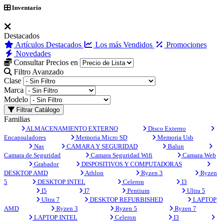
Inventario
Destacados
Artículos Destacados
Los más Vendidos
Promociones
Novedades
Consultar Precios en
Filtro Avanzado
Clase
Marca
Modelo
Filtrar Catálogo
Familias
ALMACENAMIENTO EXTERNO
Disco Externo
Encapsuladores
Memoria Micro SD
Memoria Usb
Nas
CAMARA Y SEGURIDAD
Balun
Camara de Seguridad
Camara Seguridad Wifi
Camara Web
Grabador
DISPOSITIVOS Y COMPUTADORAS
DESKTOP AMD
Athlon
Ryzen 3
Ryzen
5
DESKTOP INTEL
Celeron
I3
I5
I7
Pentium
Ultra 5
Ultra 7
DESKTOP REFURBISHED
LAPTOP
AMD
Ryzen 3
Ryzen 5
Ryzen 7
LAPTOP INTEL
Celeron
I3