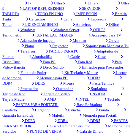
I5
I7
Ultra 5
Ultra 7
Ultra
9
LAPTOP REFURBISHED
SERVIDOR
TABLETA
TODO EN UNO
IMPRESION
Botella
Tinta
Cartuchos
Cinta
Impresora
Toner
LICENCIAMIENTO
Antivirus
Office
Windows
Windows Server
OTROS
Termometro
PANTALLA E IMAGEN
Accesorio para TV
Adaptador de Imagen
Monitor
Curvo
Plano
Proyector
Soporte para Monitor o Tv
Televisor
PARTES PARA PC
Adaptador de
Puertos
Almohadilla
Cable
Case
Disco Duro
Para PC
Para Red
Para
Videovilancia
Disco Solido
Enfriador para Procesador
Fuente de Poder
Kit Teclado y Mouse
Lector
de Memoria
Memoria para PC
DDR3
DDR4
DDR5
Mouse
Pasta Termica
Procesador
Quemador
Sopladora
Tarjeta de Red
Tarjeta de Video
NVIDIA
Tarjeta Madre
AMD
INTEL
Teclado
PARTES PARA PORTATIL
Base Enfriadora
Candado
Cargador
Estuche
Funda
Garantia Extendida
Maletin
Memoria para Portatil
DDR3
DDR4
DDR5
PARTES
PARA SERVIDOR
Disco Duro para Servidor
Memoria para
Servidor
PUNTO DE VENTA
Caja de Dinero