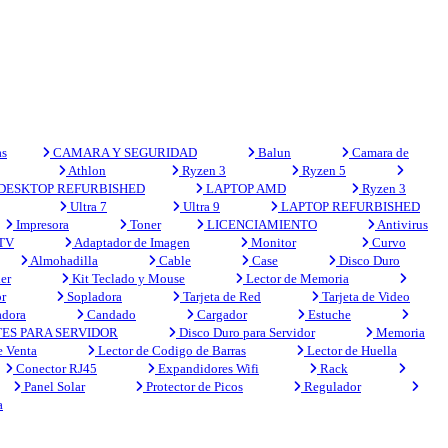
s
CAMARA Y SEGURIDAD
Balun
Camara de
Athlon
Ryzen 3
Ryzen 5
DESKTOP REFURBISHED
LAPTOP AMD
Ryzen 3
Ultra 7
Ultra 9
LAPTOP REFURBISHED
Impresora
Toner
LICENCIAMIENTO
Antivirus
 TV
Adaptador de Imagen
Monitor
Curvo
Almohadilla
Cable
Case
Disco Duro
er
Kit Teclado y Mouse
Lector de Memoria
r
Sopladora
Tarjeta de Red
Tarjeta de Video
adora
Candado
Cargador
Estuche
ES PARA SERVIDOR
Disco Duro para Servidor
Memoria
e Venta
Lector de Codigo de Barras
Lector de Huella
Conector RJ45
Expandidores Wifi
Rack
Panel Solar
Protector de Picos
Regulador
a