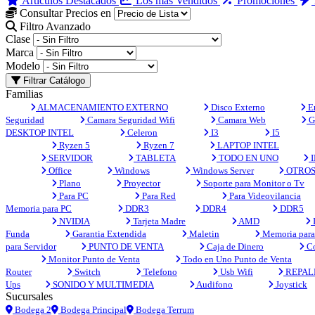
Artículos Destacados
Los más Vendidos
Promociones
Consultar Precios en
Filtro Avanzado
Clase
Marca
Modelo
Filtrar Catálogo
Familias
ALMACENAMIENTO EXTERNO
Disco Externo
En
Seguridad
Camara Seguridad Wifi
Camara Web
G
DESKTOP INTEL
Celeron
I3
I5
Ryzen 5
Ryzen 7
LAPTOP INTEL
SERVIDOR
TABLETA
TODO EN UNO
I
Office
Windows
Windows Server
OTRO
Plano
Proyector
Soporte para Monitor o Tv
Para PC
Para Red
Para Videovilancia
Memoria para PC
DDR3
DDR4
DDR5
NVIDIA
Tarjeta Madre
AMD
Funda
Garantia Extendida
Maletin
Memoria para 
para Servidor
PUNTO DE VENTA
Caja de Dinero
Co
Monitor Punto de Venta
Todo en Uno Punto de Venta
Router
Switch
Telefono
Usb Wifi
REPAL
Ups
SONIDO Y MULTIMEDIA
Audifono
Joystick
Sucursales
Bodega 2
Bodega Principal
Bodega Terrum