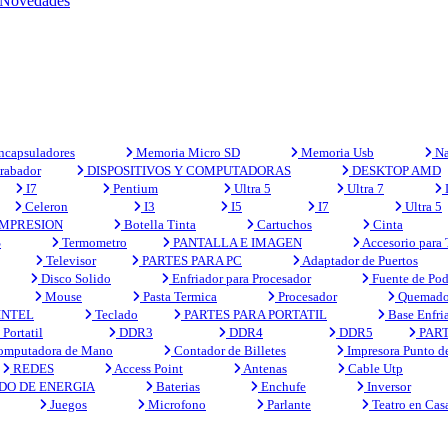
Novedades
capsuladores
Memoria Micro SD
Memoria Usb
Na
rabador
DISPOSITIVOS Y COMPUTADORAS
DESKTOP AMD
I7
Pentium
Ultra 5
Ultra 7
Celeron
I3
I5
I7
Ultra 5
MPRESION
Botella Tinta
Cartuchos
Cinta
S
Termometro
PANTALLA E IMAGEN
Accesorio para
Televisor
PARTES PARA PC
Adaptador de Puertos
Disco Solido
Enfriador para Procesador
Fuente de Pod
Mouse
Pasta Termica
Procesador
Quemado
INTEL
Teclado
PARTES PARA PORTATIL
Base Enfri
Portatil
DDR3
DDR4
DDR5
PART
mputadora de Mano
Contador de Billetes
Impresora Punto d
REDES
Access Point
Antenas
Cable Utp
DO DE ENERGIA
Baterias
Enchufe
Inversor
Juegos
Microfono
Parlante
Teatro en Cas