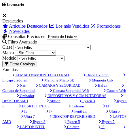
Inventario
Destacados
Artículos Destacados
Los más Vendidos
Promociones
Novedades
Consultar Precios en
Filtro Avanzado
Clase
Marca
Modelo
Filtrar Catálogo
Familias
ALMACENAMIENTO EXTERNO
Disco Externo
Encapsuladores
Memoria Micro SD
Memoria Usb
Nas
CAMARA Y SEGURIDAD
Balun
Camara de Seguridad
Camara Seguridad Wifi
Camara Web
Grabador
DISPOSITIVOS Y COMPUTADORAS
DESKTOP AMD
Athlon
Ryzen 3
Ryzen
5
DESKTOP INTEL
Celeron
I3
I5
I7
Pentium
Ultra 5
Ultra 7
DESKTOP REFURBISHED
LAPTOP
AMD
Ryzen 3
Ryzen 5
Ryzen 7
LAPTOP INTEL
Celeron
I3