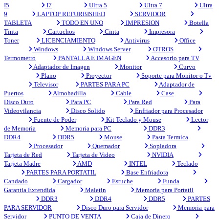
I5
I7
Ultra 5
Ultra 7
Ultra
9
LAPTOP REFURBISHED
SERVIDOR
TABLETA
TODO EN UNO
IMPRESION
Botella
Tinta
Cartuchos
Cinta
Impresora
Toner
LICENCIAMIENTO
Antivirus
Office
Windows
Windows Server
OTROS
Termometro
PANTALLA E IMAGEN
Accesorio para TV
Adaptador de Imagen
Monitor
Curvo
Plano
Proyector
Soporte para Monitor o Tv
Televisor
PARTES PARA PC
Adaptador de
Puertos
Almohadilla
Cable
Case
Disco Duro
Para PC
Para Red
Para
Videovilancia
Disco Solido
Enfriador para Procesador
Fuente de Poder
Kit Teclado y Mouse
Lector
de Memoria
Memoria para PC
DDR3
DDR4
DDR5
Mouse
Pasta Termica
Procesador
Quemador
Sopladora
Tarjeta de Red
Tarjeta de Video
NVIDIA
Tarjeta Madre
AMD
INTEL
Teclado
PARTES PARA PORTATIL
Base Enfriadora
Candado
Cargador
Estuche
Funda
Garantia Extendida
Maletin
Memoria para Portatil
DDR3
DDR4
DDR5
PARTES
PARA SERVIDOR
Disco Duro para Servidor
Memoria para
Servidor
PUNTO DE VENTA
Caja de Dinero