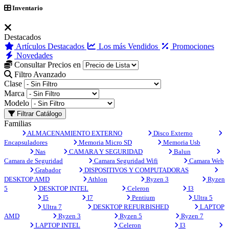
Inventario
Destacados
Artículos Destacados
Los más Vendidos
Promociones
Novedades
Consultar Precios en
Filtro Avanzado
Clase
Marca
Modelo
Filtrar Catálogo
Familias
ALMACENAMIENTO EXTERNO
Disco Externo
Encapsuladores
Memoria Micro SD
Memoria Usb
Nas
CAMARA Y SEGURIDAD
Balun
Camara de Seguridad
Camara Seguridad Wifi
Camara Web
Grabador
DISPOSITIVOS Y COMPUTADORAS
DESKTOP AMD
Athlon
Ryzen 3
Ryzen
5
DESKTOP INTEL
Celeron
I3
I5
I7
Pentium
Ultra 5
Ultra 7
DESKTOP REFURBISHED
LAPTOP
AMD
Ryzen 3
Ryzen 5
Ryzen 7
LAPTOP INTEL
Celeron
I3