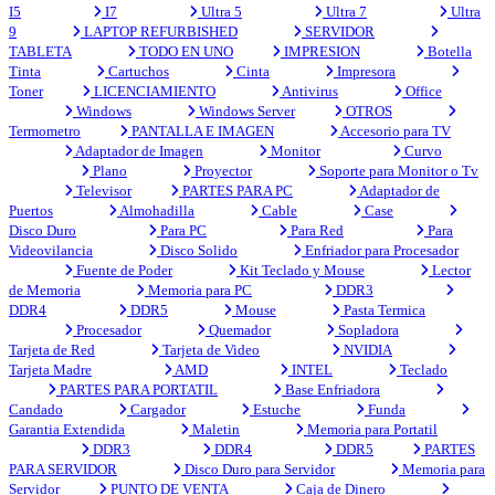
I5
I7
Ultra 5
Ultra 7
Ultra
9
LAPTOP REFURBISHED
SERVIDOR
TABLETA
TODO EN UNO
IMPRESION
Botella
Tinta
Cartuchos
Cinta
Impresora
Toner
LICENCIAMIENTO
Antivirus
Office
Windows
Windows Server
OTROS
Termometro
PANTALLA E IMAGEN
Accesorio para TV
Adaptador de Imagen
Monitor
Curvo
Plano
Proyector
Soporte para Monitor o Tv
Televisor
PARTES PARA PC
Adaptador de
Puertos
Almohadilla
Cable
Case
Disco Duro
Para PC
Para Red
Para
Videovilancia
Disco Solido
Enfriador para Procesador
Fuente de Poder
Kit Teclado y Mouse
Lector
de Memoria
Memoria para PC
DDR3
DDR4
DDR5
Mouse
Pasta Termica
Procesador
Quemador
Sopladora
Tarjeta de Red
Tarjeta de Video
NVIDIA
Tarjeta Madre
AMD
INTEL
Teclado
PARTES PARA PORTATIL
Base Enfriadora
Candado
Cargador
Estuche
Funda
Garantia Extendida
Maletin
Memoria para Portatil
DDR3
DDR4
DDR5
PARTES
PARA SERVIDOR
Disco Duro para Servidor
Memoria para
Servidor
PUNTO DE VENTA
Caja de Dinero