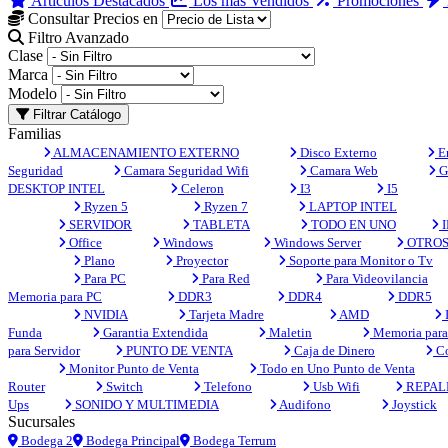
Artículos Destacados
Los más Vendidos
Promociones
Consultar Precios en
Filtro Avanzado
Clase
Marca
Modelo
Filtrar Catálogo
Familias
ALMACENAMIENTO EXTERNO
Disco Externo
En
Seguridad
Camara Seguridad Wifi
Camara Web
G
DESKTOP INTEL
Celeron
I3
I5
Ryzen 5
Ryzen 7
LAPTOP INTEL
SERVIDOR
TABLETA
TODO EN UNO
I
Office
Windows
Windows Server
OTRO
Plano
Proyector
Soporte para Monitor o Tv
Para PC
Para Red
Para Videovilancia
Memoria para PC
DDR3
DDR4
DDR5
NVIDIA
Tarjeta Madre
AMD
Funda
Garantia Extendida
Maletin
Memoria para 
para Servidor
PUNTO DE VENTA
Caja de Dinero
Co
Monitor Punto de Venta
Todo en Uno Punto de Venta
Router
Switch
Telefono
Usb Wifi
REPAL
Ups
SONIDO Y MULTIMEDIA
Audifono
Joystick
Sucursales
Bodega 2
Bodega Principal
Bodega Terrum