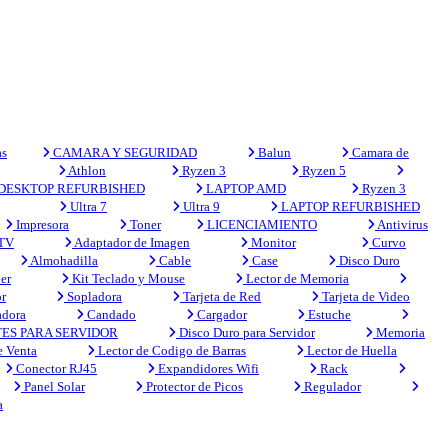
s
CAMARA Y SEGURIDAD
Balun
Camara de
Athlon
Ryzen 3
Ryzen 5
DESKTOP REFURBISHED
LAPTOP AMD
Ryzen 3
Ultra 7
Ultra 9
LAPTOP REFURBISHED
Impresora
Toner
LICENCIAMIENTO
Antivirus
 TV
Adaptador de Imagen
Monitor
Curvo
Almohadilla
Cable
Case
Disco Duro
er
Kit Teclado y Mouse
Lector de Memoria
r
Sopladora
Tarjeta de Red
Tarjeta de Video
adora
Candado
Cargador
Estuche
ES PARA SERVIDOR
Disco Duro para Servidor
Memoria
e Venta
Lector de Codigo de Barras
Lector de Huella
Conector RJ45
Expandidores Wifi
Rack
Panel Solar
Protector de Picos
Regulador
a