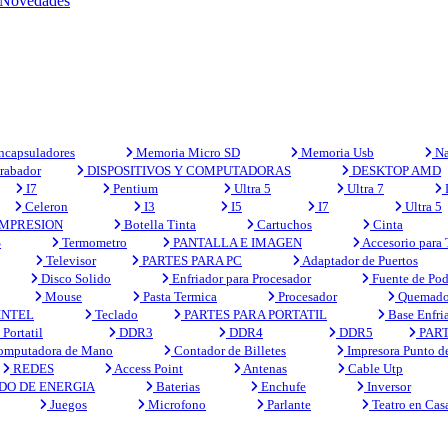
Novedades
capsuladores
Memoria Micro SD
Memoria Usb
Na
rabador
DISPOSITIVOS Y COMPUTADORAS
DESKTOP AMD
I7
Pentium
Ultra 5
Ultra 7
Celeron
I3
I5
I7
Ultra 5
MPRESION
Botella Tinta
Cartuchos
Cinta
S
Termometro
PANTALLA E IMAGEN
Accesorio para
Televisor
PARTES PARA PC
Adaptador de Puertos
Disco Solido
Enfriador para Procesador
Fuente de Pod
Mouse
Pasta Termica
Procesador
Quemado
INTEL
Teclado
PARTES PARA PORTATIL
Base Enfri
Portatil
DDR3
DDR4
DDR5
PART
mputadora de Mano
Contador de Billetes
Impresora Punto d
REDES
Access Point
Antenas
Cable Utp
DO DE ENERGIA
Baterias
Enchufe
Inversor
Juegos
Microfono
Parlante
Teatro en Cas