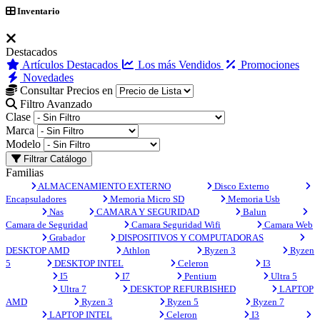
Inventario
Destacados
Artículos Destacados
Los más Vendidos
Promociones
Novedades
Consultar Precios en
Filtro Avanzado
Clase
Marca
Modelo
Filtrar Catálogo
Familias
ALMACENAMIENTO EXTERNO
Disco Externo
Encapsuladores
Memoria Micro SD
Memoria Usb
Nas
CAMARA Y SEGURIDAD
Balun
Camara de Seguridad
Camara Seguridad Wifi
Camara Web
Grabador
DISPOSITIVOS Y COMPUTADORAS
DESKTOP AMD
Athlon
Ryzen 3
Ryzen
5
DESKTOP INTEL
Celeron
I3
I5
I7
Pentium
Ultra 5
Ultra 7
DESKTOP REFURBISHED
LAPTOP
AMD
Ryzen 3
Ryzen 5
Ryzen 7
LAPTOP INTEL
Celeron
I3