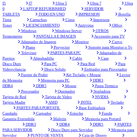
I5
I7
Ultra 5
Ultra 7
Ultra
9
LAPTOP REFURBISHED
SERVIDOR
TABLETA
TODO EN UNO
IMPRESION
Botella
Tinta
Cartuchos
Cinta
Impresora
Toner
LICENCIAMIENTO
Antivirus
Office
Windows
Windows Server
OTROS
Termometro
PANTALLA E IMAGEN
Accesorio para TV
Adaptador de Imagen
Monitor
Curvo
Plano
Proyector
Soporte para Monitor o Tv
Televisor
PARTES PARA PC
Adaptador de
Puertos
Almohadilla
Cable
Case
Disco Duro
Para PC
Para Red
Para
Videovilancia
Disco Solido
Enfriador para Procesador
Fuente de Poder
Kit Teclado y Mouse
Lector
de Memoria
Memoria para PC
DDR3
DDR4
DDR5
Mouse
Pasta Termica
Procesador
Quemador
Sopladora
Tarjeta de Red
Tarjeta de Video
NVIDIA
Tarjeta Madre
AMD
INTEL
Teclado
PARTES PARA PORTATIL
Base Enfriadora
Candado
Cargador
Estuche
Funda
Garantia Extendida
Maletin
Memoria para Portatil
DDR3
DDR4
DDR5
PARTES
PARA SERVIDOR
Disco Duro para Servidor
Memoria para
Servidor
PUNTO DE VENTA
Caja de Dinero