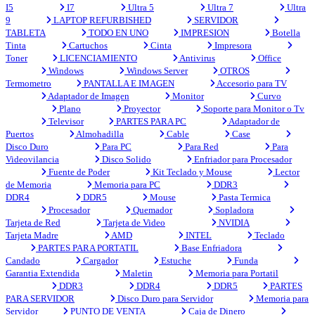
I5
I7
Ultra 5
Ultra 7
Ultra
9
LAPTOP REFURBISHED
SERVIDOR
TABLETA
TODO EN UNO
IMPRESION
Botella
Tinta
Cartuchos
Cinta
Impresora
Toner
LICENCIAMIENTO
Antivirus
Office
Windows
Windows Server
OTROS
Termometro
PANTALLA E IMAGEN
Accesorio para TV
Adaptador de Imagen
Monitor
Curvo
Plano
Proyector
Soporte para Monitor o Tv
Televisor
PARTES PARA PC
Adaptador de
Puertos
Almohadilla
Cable
Case
Disco Duro
Para PC
Para Red
Para
Videovilancia
Disco Solido
Enfriador para Procesador
Fuente de Poder
Kit Teclado y Mouse
Lector
de Memoria
Memoria para PC
DDR3
DDR4
DDR5
Mouse
Pasta Termica
Procesador
Quemador
Sopladora
Tarjeta de Red
Tarjeta de Video
NVIDIA
Tarjeta Madre
AMD
INTEL
Teclado
PARTES PARA PORTATIL
Base Enfriadora
Candado
Cargador
Estuche
Funda
Garantia Extendida
Maletin
Memoria para Portatil
DDR3
DDR4
DDR5
PARTES
PARA SERVIDOR
Disco Duro para Servidor
Memoria para
Servidor
PUNTO DE VENTA
Caja de Dinero