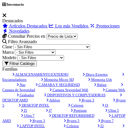
Inventario
Destacados
Artículos Destacados
Los más Vendidos
Promociones
Novedades
Consultar Precios en
Filtro Avanzado
Clase
Marca
Modelo
Filtrar Catálogo
Familias
ALMACENAMIENTO EXTERNO
Disco Externo
Encapsuladores
Memoria Micro SD
Memoria Usb
Nas
CAMARA Y SEGURIDAD
Balun
Camara de Seguridad
Camara Seguridad Wifi
Camara Web
Grabador
DISPOSITIVOS Y COMPUTADORAS
DESKTOP AMD
Athlon
Ryzen 3
Ryzen
5
DESKTOP INTEL
Celeron
I3
I5
I7
Pentium
Ultra 5
Ultra 7
DESKTOP REFURBISHED
LAPTOP
AMD
Ryzen 3
Ryzen 5
Ryzen 7
LAPTOP INTEL
Celeron
I3