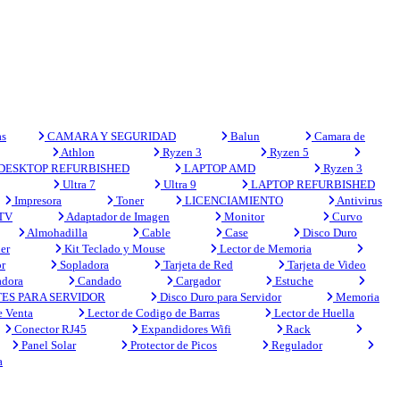
s
CAMARA Y SEGURIDAD
Balun
Camara de
Athlon
Ryzen 3
Ryzen 5
DESKTOP REFURBISHED
LAPTOP AMD
Ryzen 3
Ultra 7
Ultra 9
LAPTOP REFURBISHED
Impresora
Toner
LICENCIAMIENTO
Antivirus
 TV
Adaptador de Imagen
Monitor
Curvo
Almohadilla
Cable
Case
Disco Duro
er
Kit Teclado y Mouse
Lector de Memoria
r
Sopladora
Tarjeta de Red
Tarjeta de Video
adora
Candado
Cargador
Estuche
ES PARA SERVIDOR
Disco Duro para Servidor
Memoria
e Venta
Lector de Codigo de Barras
Lector de Huella
Conector RJ45
Expandidores Wifi
Rack
Panel Solar
Protector de Picos
Regulador
a