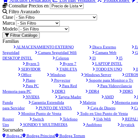
Artículos Destacados
Los más Vendidos
Promociones
Consultar Precios en
Filtro Avanzado
Clase
Marca
Modelo
Filtrar Catálogo
Familias
ALMACENAMIENTO EXTERNO
Disco Externo
En
Seguridad
Camara Seguridad Wifi
Camara Web
G
DESKTOP INTEL
Celeron
I3
I5
Ryzen 5
Ryzen 7
LAPTOP INTEL
SERVIDOR
TABLETA
TODO EN UNO
I
Office
Windows
Windows Server
OTRO
Plano
Proyector
Soporte para Monitor o Tv
Para PC
Para Red
Para Videovilancia
Memoria para PC
DDR3
DDR4
DDR5
NVIDIA
Tarjeta Madre
AMD
Funda
Garantia Extendida
Maletin
Memoria para 
para Servidor
PUNTO DE VENTA
Caja de Dinero
Co
Monitor Punto de Venta
Todo en Uno Punto de Venta
Router
Switch
Telefono
Usb Wifi
REPAL
Ups
SONIDO Y MULTIMEDIA
Audifono
Joystick
Sucursales
Bodega 2
Bodega Principal
Bodega Terrum