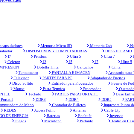
Novedades
capsuladores
Memoria Micro SD
Memoria Usb
Na
rabador
DISPOSITIVOS Y COMPUTADORAS
DESKTOP AMD
I7
Pentium
Ultra 5
Ultra 7
Celeron
I3
I5
I7
Ultra 5
MPRESION
Botella Tinta
Cartuchos
Cinta
S
Termometro
PANTALLA E IMAGEN
Accesorio para
Televisor
PARTES PARA PC
Adaptador de Puertos
Disco Solido
Enfriador para Procesador
Fuente de Pod
Mouse
Pasta Termica
Procesador
Quemado
INTEL
Teclado
PARTES PARA PORTATIL
Base Enfri
Portatil
DDR3
DDR4
DDR5
PART
mputadora de Mano
Contador de Billetes
Impresora Punto d
REDES
Access Point
Antenas
Cable Utp
DO DE ENERGIA
Baterias
Enchufe
Inversor
Juegos
Microfono
Parlante
Teatro en Cas