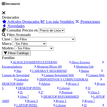
Inventario
Destacados
Artículos Destacados
Los más Vendidos
Promociones
Novedades
Consultar Precios en
Filtro Avanzado
Clase
Marca
Modelo
Filtrar Catálogo
Familias
ALMACENAMIENTO EXTERNO
Disco Externo
Encapsuladores
Memoria Micro SD
Memoria Usb
Nas
CAMARA Y SEGURIDAD
Balun
Camara de Seguridad
Camara Seguridad Wifi
Camara Web
Grabador
DISPOSITIVOS Y COMPUTADORAS
DESKTOP AMD
Athlon
Ryzen 3
Ryzen
5
DESKTOP INTEL
Celeron
I3
I5
I7
Pentium
Ultra 5
Ultra 7
DESKTOP REFURBISHED
LAPTOP
AMD
Ryzen 3
Ryzen 5
Ryzen 7
LAPTOP INTEL
Celeron
I3