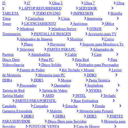
I5
I7
Ultra 5
Ultra 7
Ultra
9
LAPTOP REFURBISHED
SERVIDOR
TABLETA
TODO EN UNO
IMPRESION
Botella
Tinta
Cartuchos
Cinta
Impresora
Toner
LICENCIAMIENTO
Antivirus
Office
Windows
Windows Server
OTROS
Termometro
PANTALLA E IMAGEN
Accesorio para TV
Adaptador de Imagen
Monitor
Curvo
Plano
Proyector
Soporte para Monitor o Tv
Televisor
PARTES PARA PC
Adaptador de
Puertos
Almohadilla
Cable
Case
Disco Duro
Para PC
Para Red
Para
Videovilancia
Disco Solido
Enfriador para Procesador
Fuente de Poder
Kit Teclado y Mouse
Lector
de Memoria
Memoria para PC
DDR3
DDR4
DDR5
Mouse
Pasta Termica
Procesador
Quemador
Sopladora
Tarjeta de Red
Tarjeta de Video
NVIDIA
Tarjeta Madre
AMD
INTEL
Teclado
PARTES PARA PORTATIL
Base Enfriadora
Candado
Cargador
Estuche
Funda
Garantia Extendida
Maletin
Memoria para Portatil
DDR3
DDR4
DDR5
PARTES
PARA SERVIDOR
Disco Duro para Servidor
Memoria para
Servidor
PUNTO DE VENTA
Caja de Dinero