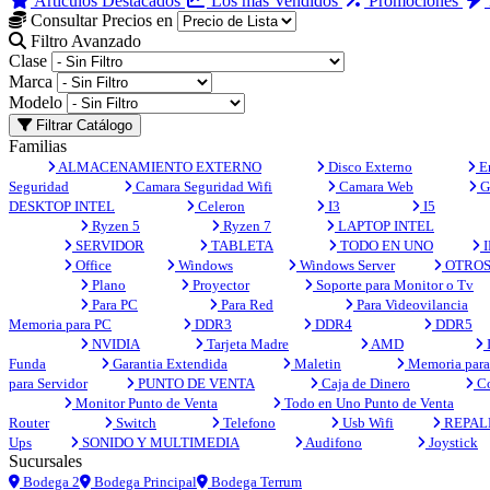
Artículos Destacados
Los más Vendidos
Promociones
Consultar Precios en
Filtro Avanzado
Clase
Marca
Modelo
Filtrar Catálogo
Familias
ALMACENAMIENTO EXTERNO
Disco Externo
En
Seguridad
Camara Seguridad Wifi
Camara Web
G
DESKTOP INTEL
Celeron
I3
I5
Ryzen 5
Ryzen 7
LAPTOP INTEL
SERVIDOR
TABLETA
TODO EN UNO
I
Office
Windows
Windows Server
OTRO
Plano
Proyector
Soporte para Monitor o Tv
Para PC
Para Red
Para Videovilancia
Memoria para PC
DDR3
DDR4
DDR5
NVIDIA
Tarjeta Madre
AMD
Funda
Garantia Extendida
Maletin
Memoria para 
para Servidor
PUNTO DE VENTA
Caja de Dinero
Co
Monitor Punto de Venta
Todo en Uno Punto de Venta
Router
Switch
Telefono
Usb Wifi
REPAL
Ups
SONIDO Y MULTIMEDIA
Audifono
Joystick
Sucursales
Bodega 2
Bodega Principal
Bodega Terrum