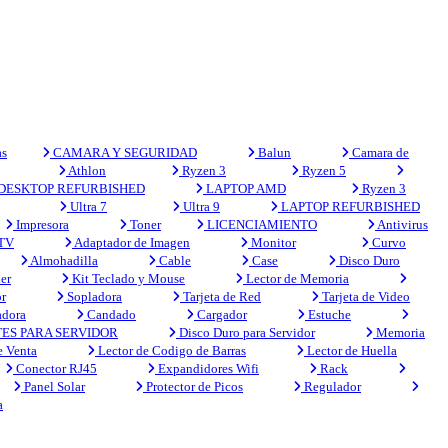
s
CAMARA Y SEGURIDAD
Balun
Camara de
Athlon
Ryzen 3
Ryzen 5
DESKTOP REFURBISHED
LAPTOP AMD
Ryzen 3
Ultra 7
Ultra 9
LAPTOP REFURBISHED
Impresora
Toner
LICENCIAMIENTO
Antivirus
 TV
Adaptador de Imagen
Monitor
Curvo
Almohadilla
Cable
Case
Disco Duro
er
Kit Teclado y Mouse
Lector de Memoria
r
Sopladora
Tarjeta de Red
Tarjeta de Video
adora
Candado
Cargador
Estuche
ES PARA SERVIDOR
Disco Duro para Servidor
Memoria
e Venta
Lector de Codigo de Barras
Lector de Huella
Conector RJ45
Expandidores Wifi
Rack
Panel Solar
Protector de Picos
Regulador
a