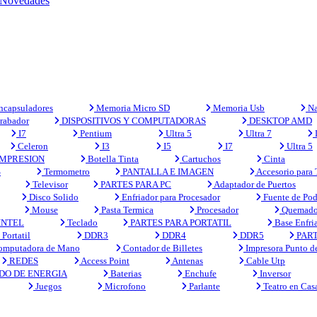
Novedades
capsuladores
Memoria Micro SD
Memoria Usb
Na
rabador
DISPOSITIVOS Y COMPUTADORAS
DESKTOP AMD
I7
Pentium
Ultra 5
Ultra 7
Celeron
I3
I5
I7
Ultra 5
MPRESION
Botella Tinta
Cartuchos
Cinta
S
Termometro
PANTALLA E IMAGEN
Accesorio para
Televisor
PARTES PARA PC
Adaptador de Puertos
Disco Solido
Enfriador para Procesador
Fuente de Pod
Mouse
Pasta Termica
Procesador
Quemado
INTEL
Teclado
PARTES PARA PORTATIL
Base Enfri
Portatil
DDR3
DDR4
DDR5
PART
mputadora de Mano
Contador de Billetes
Impresora Punto d
REDES
Access Point
Antenas
Cable Utp
DO DE ENERGIA
Baterias
Enchufe
Inversor
Juegos
Microfono
Parlante
Teatro en Cas