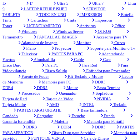
I5
I7
Ultra 5
Ultra 7
Ultra
9
LAPTOP REFURBISHED
SERVIDOR
TABLETA
TODO EN UNO
IMPRESION
Botella
Tinta
Cartuchos
Cinta
Impresora
Toner
LICENCIAMIENTO
Antivirus
Office
Windows
Windows Server
OTROS
Termometro
PANTALLA E IMAGEN
Accesorio para TV
Adaptador de Imagen
Monitor
Curvo
Plano
Proyector
Soporte para Monitor o Tv
Televisor
PARTES PARA PC
Adaptador de
Puertos
Almohadilla
Cable
Case
Disco Duro
Para PC
Para Red
Para
Videovilancia
Disco Solido
Enfriador para Procesador
Fuente de Poder
Kit Teclado y Mouse
Lector
de Memoria
Memoria para PC
DDR3
DDR4
DDR5
Mouse
Pasta Termica
Procesador
Quemador
Sopladora
Tarjeta de Red
Tarjeta de Video
NVIDIA
Tarjeta Madre
AMD
INTEL
Teclado
PARTES PARA PORTATIL
Base Enfriadora
Candado
Cargador
Estuche
Funda
Garantia Extendida
Maletin
Memoria para Portatil
DDR3
DDR4
DDR5
PARTES
PARA SERVIDOR
Disco Duro para Servidor
Memoria para
Servidor
PUNTO DE VENTA
Caja de Dinero