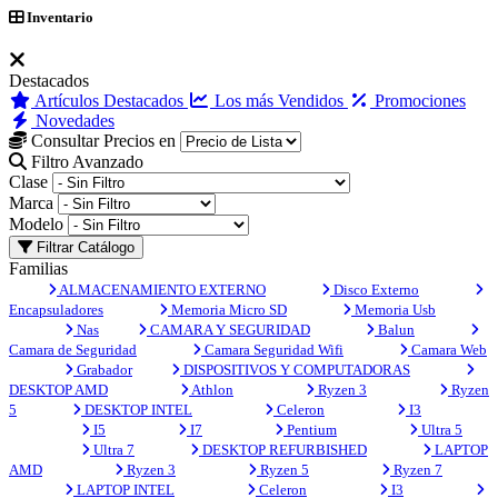
Inventario
Destacados
Artículos Destacados
Los más Vendidos
Promociones
Novedades
Consultar Precios en
Filtro Avanzado
Clase
Marca
Modelo
Filtrar Catálogo
Familias
ALMACENAMIENTO EXTERNO
Disco Externo
Encapsuladores
Memoria Micro SD
Memoria Usb
Nas
CAMARA Y SEGURIDAD
Balun
Camara de Seguridad
Camara Seguridad Wifi
Camara Web
Grabador
DISPOSITIVOS Y COMPUTADORAS
DESKTOP AMD
Athlon
Ryzen 3
Ryzen
5
DESKTOP INTEL
Celeron
I3
I5
I7
Pentium
Ultra 5
Ultra 7
DESKTOP REFURBISHED
LAPTOP
AMD
Ryzen 3
Ryzen 5
Ryzen 7
LAPTOP INTEL
Celeron
I3