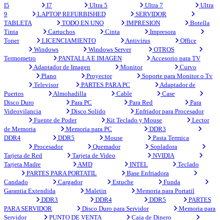
I5
I7
Ultra 5
Ultra 7
Ultra
9
LAPTOP REFURBISHED
SERVIDOR
TABLETA
TODO EN UNO
IMPRESION
Botella
Tinta
Cartuchos
Cinta
Impresora
Toner
LICENCIAMIENTO
Antivirus
Office
Windows
Windows Server
OTROS
Termometro
PANTALLA E IMAGEN
Accesorio para TV
Adaptador de Imagen
Monitor
Curvo
Plano
Proyector
Soporte para Monitor o Tv
Televisor
PARTES PARA PC
Adaptador de
Puertos
Almohadilla
Cable
Case
Disco Duro
Para PC
Para Red
Para
Videovilancia
Disco Solido
Enfriador para Procesador
Fuente de Poder
Kit Teclado y Mouse
Lector
de Memoria
Memoria para PC
DDR3
DDR4
DDR5
Mouse
Pasta Termica
Procesador
Quemador
Sopladora
Tarjeta de Red
Tarjeta de Video
NVIDIA
Tarjeta Madre
AMD
INTEL
Teclado
PARTES PARA PORTATIL
Base Enfriadora
Candado
Cargador
Estuche
Funda
Garantia Extendida
Maletin
Memoria para Portatil
DDR3
DDR4
DDR5
PARTES
PARA SERVIDOR
Disco Duro para Servidor
Memoria para
Servidor
PUNTO DE VENTA
Caja de Dinero