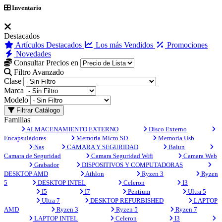
Inventario
Destacados
Artículos Destacados
Los más Vendidos
Promociones
Novedades
Consultar Precios en
Filtro Avanzado
Clase
Marca
Modelo
Filtrar Catálogo
Familias
ALMACENAMIENTO EXTERNO
Disco Externo
Encapsuladores
Memoria Micro SD
Memoria Usb
Nas
CAMARA Y SEGURIDAD
Balun
Camara de Seguridad
Camara Seguridad Wifi
Camara Web
Grabador
DISPOSITIVOS Y COMPUTADORAS
DESKTOP AMD
Athlon
Ryzen 3
Ryzen
5
DESKTOP INTEL
Celeron
I3
I5
I7
Pentium
Ultra 5
Ultra 7
DESKTOP REFURBISHED
LAPTOP
AMD
Ryzen 3
Ryzen 5
Ryzen 7
LAPTOP INTEL
Celeron
I3