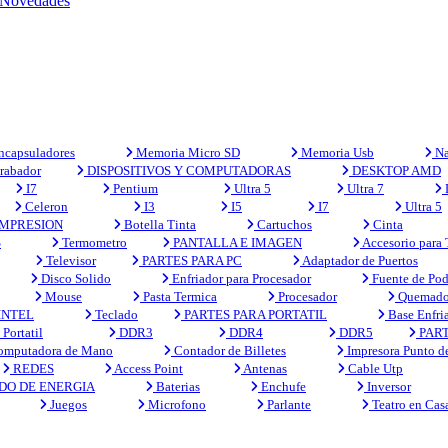
Novedades
capsuladores
Memoria Micro SD
Memoria Usb
Na
rabador
DISPOSITIVOS Y COMPUTADORAS
DESKTOP AMD
I7
Pentium
Ultra 5
Ultra 7
Celeron
I3
I5
I7
Ultra 5
MPRESION
Botella Tinta
Cartuchos
Cinta
S
Termometro
PANTALLA E IMAGEN
Accesorio para
Televisor
PARTES PARA PC
Adaptador de Puertos
Disco Solido
Enfriador para Procesador
Fuente de Pod
Mouse
Pasta Termica
Procesador
Quemado
INTEL
Teclado
PARTES PARA PORTATIL
Base Enfri
Portatil
DDR3
DDR4
DDR5
PART
mputadora de Mano
Contador de Billetes
Impresora Punto d
REDES
Access Point
Antenas
Cable Utp
DO DE ENERGIA
Baterias
Enchufe
Inversor
Juegos
Microfono
Parlante
Teatro en Cas