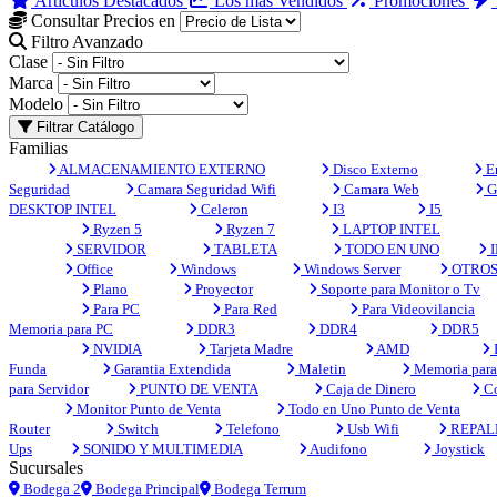
Artículos Destacados
Los más Vendidos
Promociones
Consultar Precios en
Filtro Avanzado
Clase
Marca
Modelo
Filtrar Catálogo
Familias
ALMACENAMIENTO EXTERNO
Disco Externo
En
Seguridad
Camara Seguridad Wifi
Camara Web
G
DESKTOP INTEL
Celeron
I3
I5
Ryzen 5
Ryzen 7
LAPTOP INTEL
SERVIDOR
TABLETA
TODO EN UNO
I
Office
Windows
Windows Server
OTRO
Plano
Proyector
Soporte para Monitor o Tv
Para PC
Para Red
Para Videovilancia
Memoria para PC
DDR3
DDR4
DDR5
NVIDIA
Tarjeta Madre
AMD
Funda
Garantia Extendida
Maletin
Memoria para 
para Servidor
PUNTO DE VENTA
Caja de Dinero
Co
Monitor Punto de Venta
Todo en Uno Punto de Venta
Router
Switch
Telefono
Usb Wifi
REPAL
Ups
SONIDO Y MULTIMEDIA
Audifono
Joystick
Sucursales
Bodega 2
Bodega Principal
Bodega Terrum