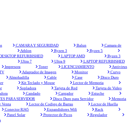
s
CAMARA Y SEGURIDAD
Balun
Camara de
Athlon
Ryzen 3
Ryzen 5
DESKTOP REFURBISHED
LAPTOP AMD
Ryzen 3
Ultra 7
Ultra 9
LAPTOP REFURBISHED
Impresora
Toner
LICENCIAMIENTO
Antivirus
 TV
Adaptador de Imagen
Monitor
Curvo
Almohadilla
Cable
Case
Disco Duro
er
Kit Teclado y Mouse
Lector de Memoria
r
Sopladora
Tarjeta de Red
Tarjeta de Video
adora
Candado
Cargador
Estuche
ES PARA SERVIDOR
Disco Duro para Servidor
Memoria
e Venta
Lector de Codigo de Barras
Lector de Huella
Conector RJ45
Expandidores Wifi
Rack
Panel Solar
Protector de Picos
Regulador
a