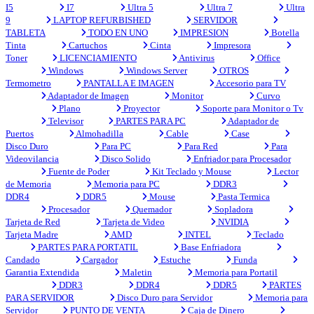
I5
I7
Ultra 5
Ultra 7
Ultra
9
LAPTOP REFURBISHED
SERVIDOR
TABLETA
TODO EN UNO
IMPRESION
Botella
Tinta
Cartuchos
Cinta
Impresora
Toner
LICENCIAMIENTO
Antivirus
Office
Windows
Windows Server
OTROS
Termometro
PANTALLA E IMAGEN
Accesorio para TV
Adaptador de Imagen
Monitor
Curvo
Plano
Proyector
Soporte para Monitor o Tv
Televisor
PARTES PARA PC
Adaptador de
Puertos
Almohadilla
Cable
Case
Disco Duro
Para PC
Para Red
Para
Videovilancia
Disco Solido
Enfriador para Procesador
Fuente de Poder
Kit Teclado y Mouse
Lector
de Memoria
Memoria para PC
DDR3
DDR4
DDR5
Mouse
Pasta Termica
Procesador
Quemador
Sopladora
Tarjeta de Red
Tarjeta de Video
NVIDIA
Tarjeta Madre
AMD
INTEL
Teclado
PARTES PARA PORTATIL
Base Enfriadora
Candado
Cargador
Estuche
Funda
Garantia Extendida
Maletin
Memoria para Portatil
DDR3
DDR4
DDR5
PARTES
PARA SERVIDOR
Disco Duro para Servidor
Memoria para
Servidor
PUNTO DE VENTA
Caja de Dinero