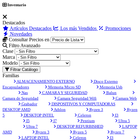
Inventario
Destacados
Artículos Destacados
Los más Vendidos
Promociones
Novedades
Consultar Precios en
Filtro Avanzado
Clase
Marca
Modelo
Filtrar Catálogo
Familias
ALMACENAMIENTO EXTERNO
Disco Externo
Encapsuladores
Memoria Micro SD
Memoria Usb
Nas
CAMARA Y SEGURIDAD
Balun
Camara de Seguridad
Camara Seguridad Wifi
Camara Web
Grabador
DISPOSITIVOS Y COMPUTADORAS
DESKTOP AMD
Athlon
Ryzen 3
Ryzen
5
DESKTOP INTEL
Celeron
I3
I5
I7
Pentium
Ultra 5
Ultra 7
DESKTOP REFURBISHED
LAPTOP
AMD
Ryzen 3
Ryzen 5
Ryzen 7
LAPTOP INTEL
Celeron
I3