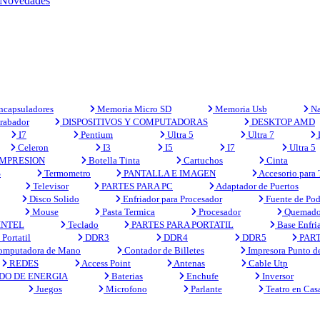
Novedades
capsuladores
Memoria Micro SD
Memoria Usb
Na
rabador
DISPOSITIVOS Y COMPUTADORAS
DESKTOP AMD
I7
Pentium
Ultra 5
Ultra 7
Celeron
I3
I5
I7
Ultra 5
MPRESION
Botella Tinta
Cartuchos
Cinta
S
Termometro
PANTALLA E IMAGEN
Accesorio para
Televisor
PARTES PARA PC
Adaptador de Puertos
Disco Solido
Enfriador para Procesador
Fuente de Pod
Mouse
Pasta Termica
Procesador
Quemado
INTEL
Teclado
PARTES PARA PORTATIL
Base Enfri
Portatil
DDR3
DDR4
DDR5
PART
mputadora de Mano
Contador de Billetes
Impresora Punto d
REDES
Access Point
Antenas
Cable Utp
DO DE ENERGIA
Baterias
Enchufe
Inversor
Juegos
Microfono
Parlante
Teatro en Cas