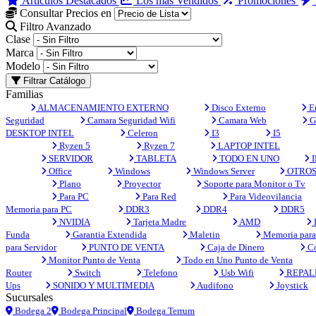
Artículos Destacados
Los más Vendidos
Promociones
Consultar Precios en
Filtro Avanzado
Clase
Marca
Modelo
Filtrar Catálogo
Familias
ALMACENAMIENTO EXTERNO
Disco Externo
En
Seguridad
Camara Seguridad Wifi
Camara Web
G
DESKTOP INTEL
Celeron
I3
I5
Ryzen 5
Ryzen 7
LAPTOP INTEL
SERVIDOR
TABLETA
TODO EN UNO
I
Office
Windows
Windows Server
OTRO
Plano
Proyector
Soporte para Monitor o Tv
Para PC
Para Red
Para Videovilancia
Memoria para PC
DDR3
DDR4
DDR5
NVIDIA
Tarjeta Madre
AMD
Funda
Garantia Extendida
Maletin
Memoria para 
para Servidor
PUNTO DE VENTA
Caja de Dinero
Co
Monitor Punto de Venta
Todo en Uno Punto de Venta
Router
Switch
Telefono
Usb Wifi
REPAL
Ups
SONIDO Y MULTIMEDIA
Audifono
Joystick
Sucursales
Bodega 2
Bodega Principal
Bodega Terrum