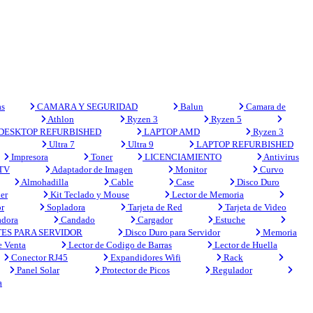
s
CAMARA Y SEGURIDAD
Balun
Camara de
Athlon
Ryzen 3
Ryzen 5
DESKTOP REFURBISHED
LAPTOP AMD
Ryzen 3
Ultra 7
Ultra 9
LAPTOP REFURBISHED
Impresora
Toner
LICENCIAMIENTO
Antivirus
 TV
Adaptador de Imagen
Monitor
Curvo
Almohadilla
Cable
Case
Disco Duro
er
Kit Teclado y Mouse
Lector de Memoria
r
Sopladora
Tarjeta de Red
Tarjeta de Video
adora
Candado
Cargador
Estuche
ES PARA SERVIDOR
Disco Duro para Servidor
Memoria
e Venta
Lector de Codigo de Barras
Lector de Huella
Conector RJ45
Expandidores Wifi
Rack
Panel Solar
Protector de Picos
Regulador
a