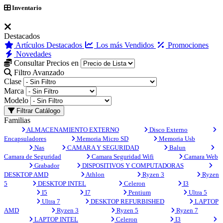
Inventario
Destacados
Artículos Destacados
Los más Vendidos
Promociones
Novedades
Consultar Precios en
Filtro Avanzado
Clase
Marca
Modelo
Filtrar Catálogo
Familias
ALMACENAMIENTO EXTERNO
Disco Externo
Encapsuladores
Memoria Micro SD
Memoria Usb
Nas
CAMARA Y SEGURIDAD
Balun
Camara de Seguridad
Camara Seguridad Wifi
Camara Web
Grabador
DISPOSITIVOS Y COMPUTADORAS
DESKTOP AMD
Athlon
Ryzen 3
Ryzen
5
DESKTOP INTEL
Celeron
I3
I5
I7
Pentium
Ultra 5
Ultra 7
DESKTOP REFURBISHED
LAPTOP
AMD
Ryzen 3
Ryzen 5
Ryzen 7
LAPTOP INTEL
Celeron
I3