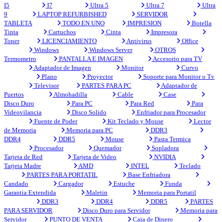
I5
I7
Ultra 5
Ultra 7
Ultra
9
LAPTOP REFURBISHED
SERVIDOR
TABLETA
TODO EN UNO
IMPRESION
Botella
Tinta
Cartuchos
Cinta
Impresora
Toner
LICENCIAMIENTO
Antivirus
Office
Windows
Windows Server
OTROS
Termometro
PANTALLA E IMAGEN
Accesorio para TV
Adaptador de Imagen
Monitor
Curvo
Plano
Proyector
Soporte para Monitor o Tv
Televisor
PARTES PARA PC
Adaptador de
Puertos
Almohadilla
Cable
Case
Disco Duro
Para PC
Para Red
Para
Videovilancia
Disco Solido
Enfriador para Procesador
Fuente de Poder
Kit Teclado y Mouse
Lector
de Memoria
Memoria para PC
DDR3
DDR4
DDR5
Mouse
Pasta Termica
Procesador
Quemador
Sopladora
Tarjeta de Red
Tarjeta de Video
NVIDIA
Tarjeta Madre
AMD
INTEL
Teclado
PARTES PARA PORTATIL
Base Enfriadora
Candado
Cargador
Estuche
Funda
Garantia Extendida
Maletin
Memoria para Portatil
DDR3
DDR4
DDR5
PARTES
PARA SERVIDOR
Disco Duro para Servidor
Memoria para
Servidor
PUNTO DE VENTA
Caja de Dinero