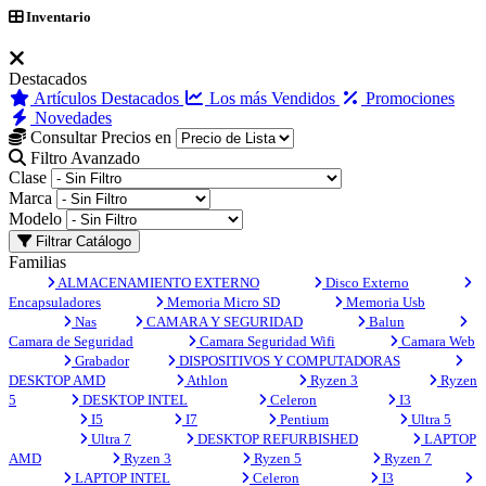
Inventario
Destacados
Artículos Destacados
Los más Vendidos
Promociones
Novedades
Consultar Precios en
Filtro Avanzado
Clase
Marca
Modelo
Filtrar Catálogo
Familias
ALMACENAMIENTO EXTERNO
Disco Externo
Encapsuladores
Memoria Micro SD
Memoria Usb
Nas
CAMARA Y SEGURIDAD
Balun
Camara de Seguridad
Camara Seguridad Wifi
Camara Web
Grabador
DISPOSITIVOS Y COMPUTADORAS
DESKTOP AMD
Athlon
Ryzen 3
Ryzen
5
DESKTOP INTEL
Celeron
I3
I5
I7
Pentium
Ultra 5
Ultra 7
DESKTOP REFURBISHED
LAPTOP
AMD
Ryzen 3
Ryzen 5
Ryzen 7
LAPTOP INTEL
Celeron
I3