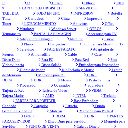
I5
I7
Ultra 5
Ultra 7
Ultra
9
LAPTOP REFURBISHED
SERVIDOR
TABLETA
TODO EN UNO
IMPRESION
Botella
Tinta
Cartuchos
Cinta
Impresora
Toner
LICENCIAMIENTO
Antivirus
Office
Windows
Windows Server
OTROS
Termometro
PANTALLA E IMAGEN
Accesorio para TV
Adaptador de Imagen
Monitor
Curvo
Plano
Proyector
Soporte para Monitor o Tv
Televisor
PARTES PARA PC
Adaptador de
Puertos
Almohadilla
Cable
Case
Disco Duro
Para PC
Para Red
Para
Videovilancia
Disco Solido
Enfriador para Procesador
Fuente de Poder
Kit Teclado y Mouse
Lector
de Memoria
Memoria para PC
DDR3
DDR4
DDR5
Mouse
Pasta Termica
Procesador
Quemador
Sopladora
Tarjeta de Red
Tarjeta de Video
NVIDIA
Tarjeta Madre
AMD
INTEL
Teclado
PARTES PARA PORTATIL
Base Enfriadora
Candado
Cargador
Estuche
Funda
Garantia Extendida
Maletin
Memoria para Portatil
DDR3
DDR4
DDR5
PARTES
PARA SERVIDOR
Disco Duro para Servidor
Memoria para
Servidor
PUNTO DE VENTA
Caja de Dinero