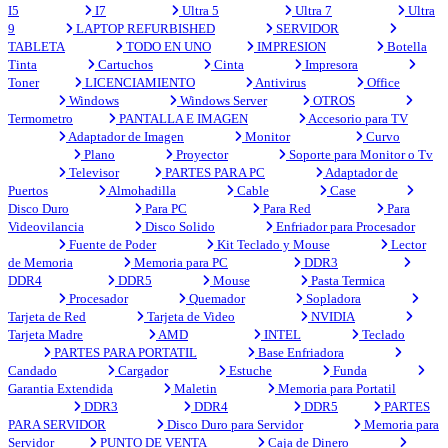
I5
I7
Ultra 5
Ultra 7
Ultra
9
LAPTOP REFURBISHED
SERVIDOR
TABLETA
TODO EN UNO
IMPRESION
Botella
Tinta
Cartuchos
Cinta
Impresora
Toner
LICENCIAMIENTO
Antivirus
Office
Windows
Windows Server
OTROS
Termometro
PANTALLA E IMAGEN
Accesorio para TV
Adaptador de Imagen
Monitor
Curvo
Plano
Proyector
Soporte para Monitor o Tv
Televisor
PARTES PARA PC
Adaptador de
Puertos
Almohadilla
Cable
Case
Disco Duro
Para PC
Para Red
Para
Videovilancia
Disco Solido
Enfriador para Procesador
Fuente de Poder
Kit Teclado y Mouse
Lector
de Memoria
Memoria para PC
DDR3
DDR4
DDR5
Mouse
Pasta Termica
Procesador
Quemador
Sopladora
Tarjeta de Red
Tarjeta de Video
NVIDIA
Tarjeta Madre
AMD
INTEL
Teclado
PARTES PARA PORTATIL
Base Enfriadora
Candado
Cargador
Estuche
Funda
Garantia Extendida
Maletin
Memoria para Portatil
DDR3
DDR4
DDR5
PARTES
PARA SERVIDOR
Disco Duro para Servidor
Memoria para
Servidor
PUNTO DE VENTA
Caja de Dinero