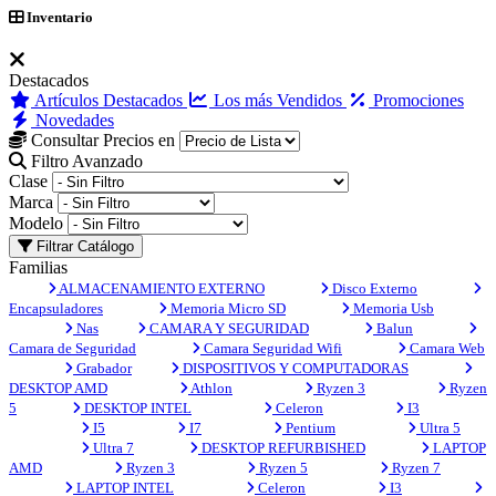
Inventario
Destacados
Artículos Destacados
Los más Vendidos
Promociones
Novedades
Consultar Precios en
Filtro Avanzado
Clase
Marca
Modelo
Filtrar Catálogo
Familias
ALMACENAMIENTO EXTERNO
Disco Externo
Encapsuladores
Memoria Micro SD
Memoria Usb
Nas
CAMARA Y SEGURIDAD
Balun
Camara de Seguridad
Camara Seguridad Wifi
Camara Web
Grabador
DISPOSITIVOS Y COMPUTADORAS
DESKTOP AMD
Athlon
Ryzen 3
Ryzen
5
DESKTOP INTEL
Celeron
I3
I5
I7
Pentium
Ultra 5
Ultra 7
DESKTOP REFURBISHED
LAPTOP
AMD
Ryzen 3
Ryzen 5
Ryzen 7
LAPTOP INTEL
Celeron
I3