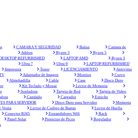
s
CAMARA Y SEGURIDAD
Balun
Camara de
Athlon
Ryzen 3
Ryzen 5
DESKTOP REFURBISHED
LAPTOP AMD
Ryzen 3
Ultra 7
Ultra 9
LAPTOP REFURBISHED
Impresora
Toner
LICENCIAMIENTO
Antivirus
 TV
Adaptador de Imagen
Monitor
Curvo
Almohadilla
Cable
Case
Disco Duro
er
Kit Teclado y Mouse
Lector de Memoria
r
Sopladora
Tarjeta de Red
Tarjeta de Video
adora
Candado
Cargador
Estuche
ES PARA SERVIDOR
Disco Duro para Servidor
Memoria
e Venta
Lector de Codigo de Barras
Lector de Huella
Conector RJ45
Expandidores Wifi
Rack
Panel Solar
Protector de Picos
Regulador
a