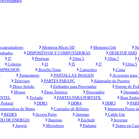
Novedades
capsuladores
Memoria Micro SD
Memoria Usb
Na
rabador
DISPOSITIVOS Y COMPUTADORAS
DESKTOP AMD
I7
Pentium
Ultra 5
Ultra 7
Celeron
I3
I5
I7
Ultra 5
MPRESION
Botella Tinta
Cartuchos
Cinta
S
Termometro
PANTALLA E IMAGEN
Accesorio para
Televisor
PARTES PARA PC
Adaptador de Puertos
Disco Solido
Enfriador para Procesador
Fuente de Pod
Mouse
Pasta Termica
Procesador
Quemado
INTEL
Teclado
PARTES PARA PORTATIL
Base Enfri
Portatil
DDR3
DDR4
DDR5
PART
mputadora de Mano
Contador de Billetes
Impresora Punto d
REDES
Access Point
Antenas
Cable Utp
DO DE ENERGIA
Baterias
Enchufe
Inversor
Juegos
Microfono
Parlante
Teatro en Cas