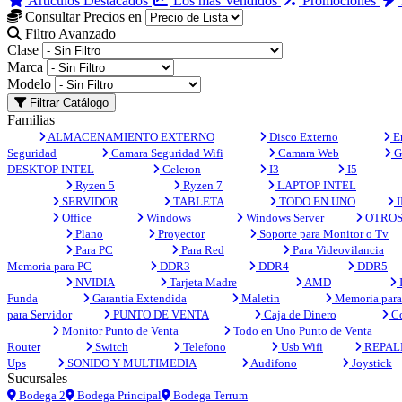
Artículos Destacados
Los más Vendidos
Promociones
Consultar Precios en
Filtro Avanzado
Clase
Marca
Modelo
Filtrar Catálogo
Familias
ALMACENAMIENTO EXTERNO
Disco Externo
En
Seguridad
Camara Seguridad Wifi
Camara Web
G
DESKTOP INTEL
Celeron
I3
I5
Ryzen 5
Ryzen 7
LAPTOP INTEL
SERVIDOR
TABLETA
TODO EN UNO
I
Office
Windows
Windows Server
OTRO
Plano
Proyector
Soporte para Monitor o Tv
Para PC
Para Red
Para Videovilancia
Memoria para PC
DDR3
DDR4
DDR5
NVIDIA
Tarjeta Madre
AMD
Funda
Garantia Extendida
Maletin
Memoria para 
para Servidor
PUNTO DE VENTA
Caja de Dinero
Co
Monitor Punto de Venta
Todo en Uno Punto de Venta
Router
Switch
Telefono
Usb Wifi
REPAL
Ups
SONIDO Y MULTIMEDIA
Audifono
Joystick
Sucursales
Bodega 2
Bodega Principal
Bodega Terrum