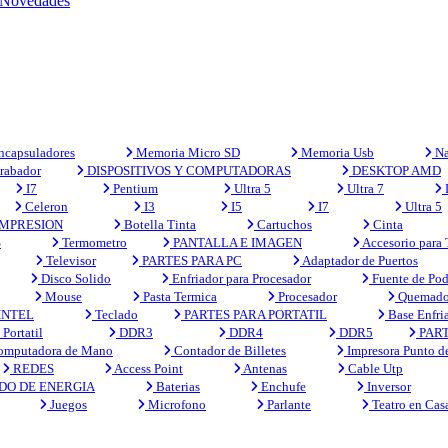
Novedades
capsuladores
Memoria Micro SD
Memoria Usb
Na
rabador
DISPOSITIVOS Y COMPUTADORAS
DESKTOP AMD
I7
Pentium
Ultra 5
Ultra 7
Celeron
I3
I5
I7
Ultra 5
MPRESION
Botella Tinta
Cartuchos
Cinta
S
Termometro
PANTALLA E IMAGEN
Accesorio para
Televisor
PARTES PARA PC
Adaptador de Puertos
Disco Solido
Enfriador para Procesador
Fuente de Pod
Mouse
Pasta Termica
Procesador
Quemado
INTEL
Teclado
PARTES PARA PORTATIL
Base Enfri
Portatil
DDR3
DDR4
DDR5
PART
mputadora de Mano
Contador de Billetes
Impresora Punto d
REDES
Access Point
Antenas
Cable Utp
DO DE ENERGIA
Baterias
Enchufe
Inversor
Juegos
Microfono
Parlante
Teatro en Cas