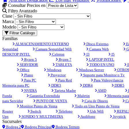
Artículos Destacados
Los más Vendidos
Promociones
Consultar Precios en
Filtro Avanzado
Clase
Marca
Modelo
Filtrar Catálogo
Familias
ALMACENAMIENTO EXTERNO
Disco Externo
En
Seguridad
Camara Seguridad Wifi
Camara Web
G
DESKTOP INTEL
Celeron
I3
I5
Ryzen 5
Ryzen 7
LAPTOP INTEL
SERVIDOR
TABLETA
TODO EN UNO
I
Office
Windows
Windows Server
OTRO
Plano
Proyector
Soporte para Monitor o Tv
Para PC
Para Red
Para Videovilancia
Memoria para PC
DDR3
DDR4
DDR5
NVIDIA
Tarjeta Madre
AMD
Funda
Garantia Extendida
Maletin
Memoria para 
para Servidor
PUNTO DE VENTA
Caja de Dinero
Co
Monitor Punto de Venta
Todo en Uno Punto de Venta
Router
Switch
Telefono
Usb Wifi
REPAL
Ups
SONIDO Y MULTIMEDIA
Audifono
Joystick
Sucursales
Bodega 2
Bodega Principal
Bodega Terrum