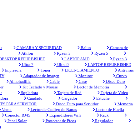
s
CAMARA Y SEGURIDAD
Balun
Camara de
Athlon
Ryzen 3
Ryzen 5
DESKTOP REFURBISHED
LAPTOP AMD
Ryzen 3
Ultra 7
Ultra 9
LAPTOP REFURBISHED
Impresora
Toner
LICENCIAMIENTO
Antivirus
 TV
Adaptador de Imagen
Monitor
Curvo
Almohadilla
Cable
Case
Disco Duro
er
Kit Teclado y Mouse
Lector de Memoria
r
Sopladora
Tarjeta de Red
Tarjeta de Video
adora
Candado
Cargador
Estuche
ES PARA SERVIDOR
Disco Duro para Servidor
Memoria
e Venta
Lector de Codigo de Barras
Lector de Huella
Conector RJ45
Expandidores Wifi
Rack
Panel Solar
Protector de Picos
Regulador
a