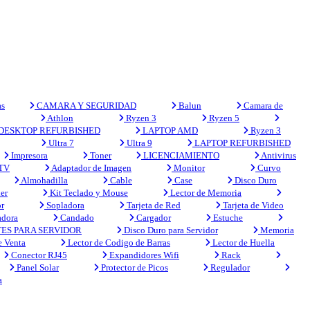
s
CAMARA Y SEGURIDAD
Balun
Camara de
Athlon
Ryzen 3
Ryzen 5
DESKTOP REFURBISHED
LAPTOP AMD
Ryzen 3
Ultra 7
Ultra 9
LAPTOP REFURBISHED
Impresora
Toner
LICENCIAMIENTO
Antivirus
 TV
Adaptador de Imagen
Monitor
Curvo
Almohadilla
Cable
Case
Disco Duro
er
Kit Teclado y Mouse
Lector de Memoria
r
Sopladora
Tarjeta de Red
Tarjeta de Video
adora
Candado
Cargador
Estuche
ES PARA SERVIDOR
Disco Duro para Servidor
Memoria
e Venta
Lector de Codigo de Barras
Lector de Huella
Conector RJ45
Expandidores Wifi
Rack
Panel Solar
Protector de Picos
Regulador
a