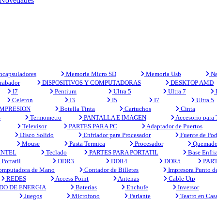
Novedades
capsuladores
Memoria Micro SD
Memoria Usb
Na
rabador
DISPOSITIVOS Y COMPUTADORAS
DESKTOP AMD
I7
Pentium
Ultra 5
Ultra 7
Celeron
I3
I5
I7
Ultra 5
MPRESION
Botella Tinta
Cartuchos
Cinta
S
Termometro
PANTALLA E IMAGEN
Accesorio para
Televisor
PARTES PARA PC
Adaptador de Puertos
Disco Solido
Enfriador para Procesador
Fuente de Pod
Mouse
Pasta Termica
Procesador
Quemado
INTEL
Teclado
PARTES PARA PORTATIL
Base Enfri
Portatil
DDR3
DDR4
DDR5
PART
mputadora de Mano
Contador de Billetes
Impresora Punto d
REDES
Access Point
Antenas
Cable Utp
DO DE ENERGIA
Baterias
Enchufe
Inversor
Juegos
Microfono
Parlante
Teatro en Cas