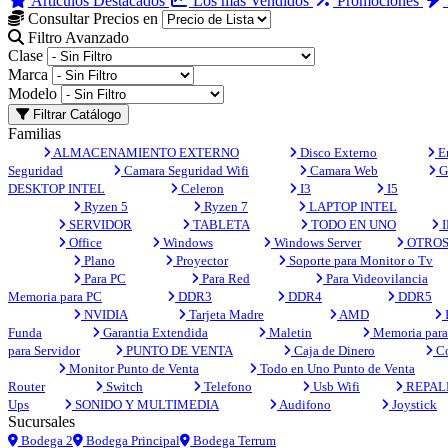
Artículos Destacados
Los más Vendidos
Promociones
Consultar Precios en
Filtro Avanzado
Clase
Marca
Modelo
Filtrar Catálogo
Familias
ALMACENAMIENTO EXTERNO
Disco Externo
En
Seguridad
Camara Seguridad Wifi
Camara Web
G
DESKTOP INTEL
Celeron
I3
I5
Ryzen 5
Ryzen 7
LAPTOP INTEL
SERVIDOR
TABLETA
TODO EN UNO
I
Office
Windows
Windows Server
OTRO
Plano
Proyector
Soporte para Monitor o Tv
Para PC
Para Red
Para Videovilancia
Memoria para PC
DDR3
DDR4
DDR5
NVIDIA
Tarjeta Madre
AMD
Funda
Garantia Extendida
Maletin
Memoria para 
para Servidor
PUNTO DE VENTA
Caja de Dinero
Co
Monitor Punto de Venta
Todo en Uno Punto de Venta
Router
Switch
Telefono
Usb Wifi
REPAL
Ups
SONIDO Y MULTIMEDIA
Audifono
Joystick
Sucursales
Bodega 2
Bodega Principal
Bodega Terrum